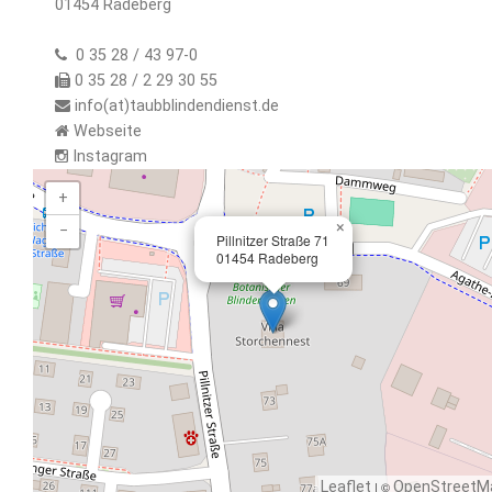
01454 Radeberg
0 35 28 / 43 97-0
0 35 28 / 2 29 30 55
info(at)taubblindendienst.de
Webseite
Instagram
+
×
−
Pillnitzer Straße 71
01454 Radeberg
Leaflet
| ©
OpenStreetM