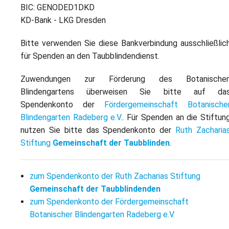
L
S
BIC: GENODED1DKD
P
M
KD-Bank - LKG Dresden
E
B
B
S
B
Bitte verwenden Sie diese Bankverbindung ausschließlic
E
für Spenden an den Taubblindendienst.
M
Zuwendungen zur Förderung des Botanische
P
A
Blindengartens überweisen Sie bitte auf da
f
L
Spendenkonto der
Fördergemeinschaft Botanische
Blindengarten Radeberg e.V.
. Für Spenden an die Stiftun
S
nutzen Sie bitte das Spendenkonto der
Ruth Zacharia
Stiftung
Gemeinschaft der Taubblinden
.
D
zum Spendenkonto der Ruth Zacharias Stiftung
Gemeinschaft der Taubblindenden
zum Spendenkonto der Fördergemeinschaft
Botanischer Blindengarten Radeberg e.V.