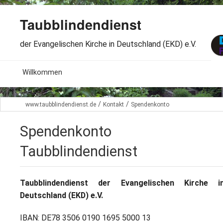
Taubblindendienst
der Evangelischen Kirche in Deutschland (EKD) e.V.
MENU
Willkommen
B
Aktuelles
/
/
www.taubblindendienst.de
Kontakt
Spendenkonto
S
B
Wir über uns
T
Spendenkonto
L
B
Arbeitsbereiche
Taubblindendienst
Ö
S
B
S
Spenden
G
Taubblindendienst der Evangelischen Kirche i
B
F
B
Deutschland (EKD) e.V.
Dabeisein
V
A
B
F
IBAN: DE78 3506 0190 1695 5000 13
B
B
Kontakt