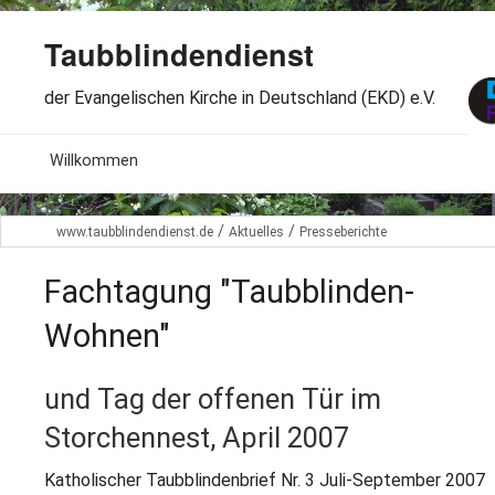
Taubblindendienst
der Evangelischen Kirche in Deutschland (EKD) e.V.
MENU
Willkommen
B
Aktuelles
/
/
www.taubblindendienst.de
Aktuelles
Presseberichte
S
B
Wir über uns
T
Fachtagung "Taubblinden-
L
B
Arbeitsbereiche
Wohnen"
Ö
S
B
S
Spenden
und Tag der offenen Tür im
G
B
F
Storchennest, April 2007
B
Dabeisein
V
A
B
F
Katholischer Taubblindenbrief Nr. 3 Juli-September 2007
B
B
Kontakt