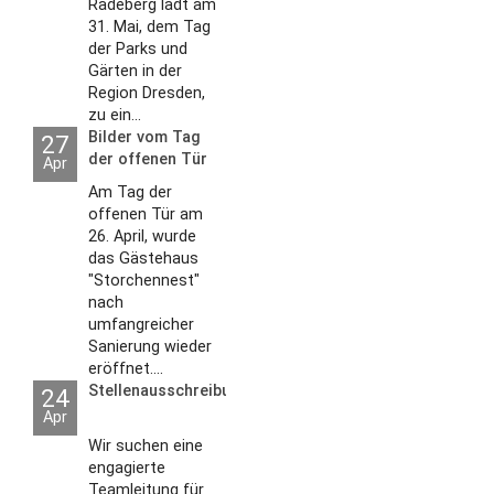
Radeberg lädt am
31. Mai, dem Tag
der Parks und
Gärten in der
Region Dresden,
zu ein...
Bilder vom Tag
27
der offenen Tür
Apr
2026
Am Tag der
offenen Tür am
26. April, wurde
das Gästehaus
"Storchennest"
nach
umfangreicher
Sanierung wieder
eröffnet....
Stellenausschreibungen
24
Apr
Wir suchen eine
engagierte
Teamleitung für