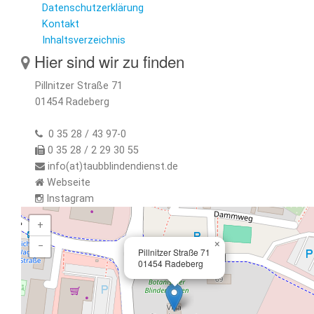
Datenschutzerklärung
Kontakt
Inhaltsverzeichnis
Hier sind wir zu finden
Pillnitzer Straße 71
01454 Radeberg
0 35 28 / 43 97-0
0 35 28 / 2 29 30 55
info(at)taubblindendienst.de
Webseite
Instagram
+
×
−
Pillnitzer Straße 71
01454 Radeberg