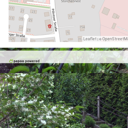
Leaflet
| ©
OpenStreetM