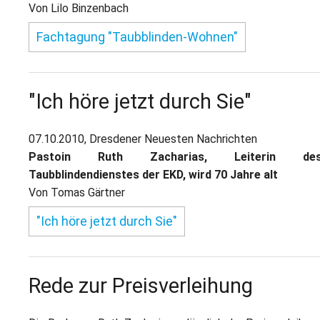
L
S
Von Lilo Binzenbach
P
M
E
B
Fachtagung "Taubblinden-Wohnen"
B
S
B
E
M
"Ich höre jetzt durch Sie"
P
A
f
07.10.2010, Dresdener Neuesten Nachrichten
L
Pastoin Ruth Zacharias, Leiterin de
Taubblindendienstes der EKD, wird 70 Jahre alt
S
Von Tomas Gärtner
D
"Ich höre jetzt durch Sie"
Rede zur Preisverleihung