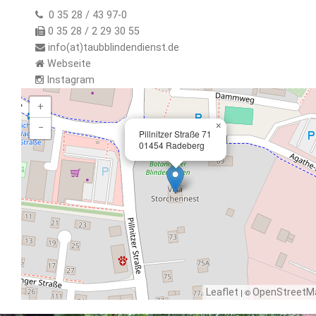
0 35 28 / 43 97-0
0 35 28 / 2 29 30 55
info(at)taubblindendienst.de
Webseite
Instagram
+
×
−
Pillnitzer Straße 71
01454 Radeberg
Leaflet
| ©
OpenStreetM