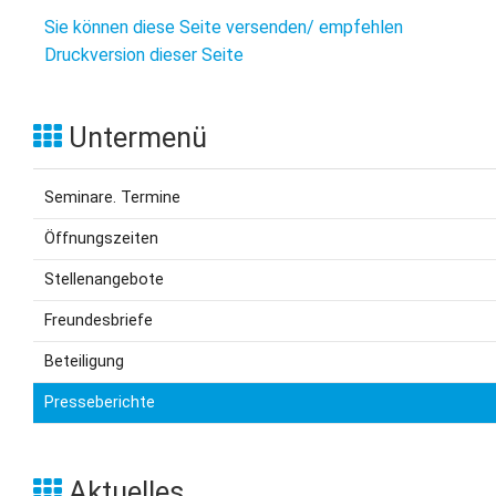
L
S
P
Sie können diese Seite versenden/ empfehlen
M
E
Druckversion dieser Seite
B
B
S
B
E
M
Untermenü
P
A
Seminare. Termine
f
L
Öffnungszeiten
S
Stellenangebote
D
Freundesbriefe
Beteiligung
Presseberichte
Aktuelles