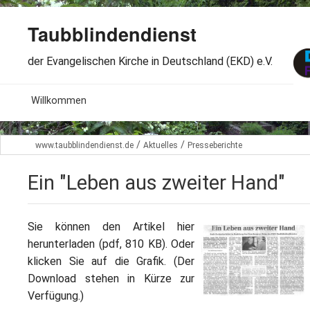
Taubblindendienst
der Evangelischen Kirche in Deutschland (EKD) e.V.
MENU
Willkommen
B
Aktuelles
/
/
www.taubblindendienst.de
Aktuelles
Presseberichte
S
B
Wir über uns
T
Ein "Leben aus zweiter Hand"
L
B
Arbeitsbereiche
Ö
S
Sie können den Artikel hier
B
S
Spenden
herunterladen (pdf, 810 KB). Oder
G
B
klicken Sie auf die Grafik. (Der
F
B
Dabeisein
Download stehen in Kürze zur
V
A
B
Verfügung.)
F
B
B
Kontakt