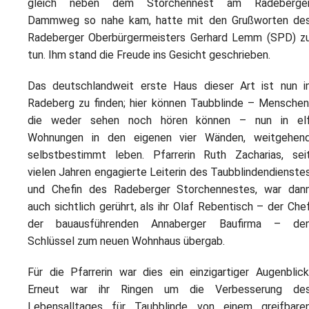
L
gleich neben dem Storchennest am Radeberge
S
P
Dammweg so nahe kam, hatte mit den Grußworten de
M
E
B
Radeberger Oberbürgermeisters Gerhard Lemm (SPD) z
B
S
tun. Ihm stand die Freude ins Gesicht geschrieben.
B
E
M
Das deutschlandweit erste Haus dieser Art ist nun i
Radeberg zu finden; hier können Taubblinde – Menschen
P
A
die weder sehen noch hören können – nun in el
f
Wohnungen in den eigenen vier Wänden, weitgehen
L
selbstbestimmt leben. Pfarrerin Ruth Zacharias, sei
S
vielen Jahren engagierte Leiterin des Taubblindendienste
und Chefin des Radeberger Storchennestes, war dan
D
auch sichtlich gerührt, als ihr Olaf Rebentisch – der Che
der bauausführenden Annaberger Baufirma – de
Schlüssel zum neuen Wohnhaus übergab.
Für die Pfarrerin war dies ein einzigartiger Augenblick
Erneut war ihr Ringen um die Verbesserung de
Lebensalltages für Taubblinde von einem greifbare