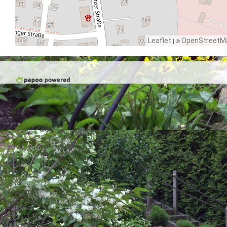
Leaflet
| ©
OpenStreetM