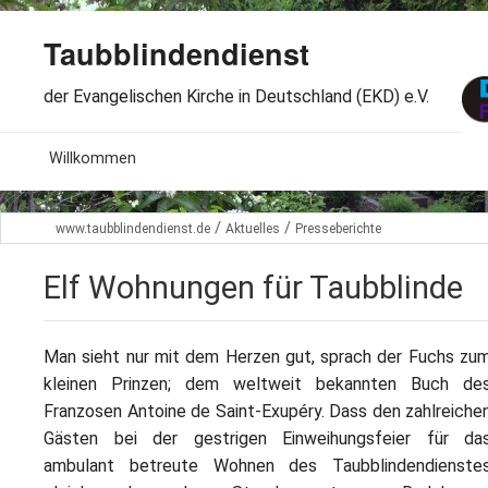
Taubblindendienst
der Evangelischen Kirche in Deutschland (EKD) e.V.
MENU
Willkommen
B
Aktuelles
/
/
www.taubblindendienst.de
Aktuelles
Presseberichte
S
B
Wir über uns
T
Elf Wohnungen für Taubblinde
L
B
Arbeitsbereiche
Ö
S
Man sieht nur mit dem Herzen gut, sprach der Fuchs zu
B
S
Spenden
kleinen Prinzen; dem weltweit bekannten Buch de
G
B
Franzosen Antoine de Saint-Exupéry. Dass den zahlreiche
F
B
Dabeisein
Gästen bei der gestrigen Einweihungsfeier für da
V
A
B
ambulant betreute Wohnen des Taubblindendienste
F
B
B
Kontakt