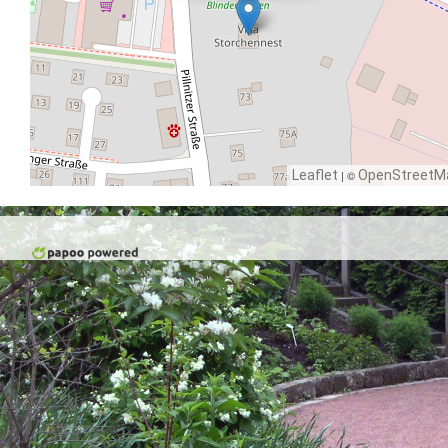
Leaflet
| ©
OpenStreetM