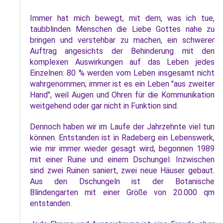
L
S
P
M
Immer hat mich bewegt, mit dem, was ich tue,
E
B
B
taubblinden Menschen die Liebe Gottes nahe zu
S
B
bringen und verstehbar zu machen, ein schwerer
E
Auftrag angesichts der Behinderung mit den
M
komplexen Auswirkungen auf das Leben jedes
Einzelnen: 80 % werden vom Leben insgesamt nicht
P
A
wahrgenommen; immer ist es ein Leben "aus zweiter
f
Hand", weil Augen und Ohren für die Kommunikation
L
weitgehend oder gar nicht in Funktion sind.
S
Dennoch haben wir im Laufe der Jahrzehnte viel tun
können. Entstanden ist in Radeberg ein Lebenswerk,
D
wie mir immer wieder gesagt wird, begonnen 1989
mit einer Ruine und einem Dschungel. Inzwischen
sind zwei Ruinen saniert, zwei neue Häuser gebaut.
Aus den Dschungeln ist der Botanische
Blindengarten mit einer Größe von 20.000 qm
entstanden.