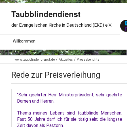
Taubblindendienst
der Evangelischen Kirche in Deutschland (EKD) e.V.
MENU
Willkommen
B
Aktuelles
/
/
www.taubblindendienst.de
Aktuelles
Presseberichte
S
B
Wir über uns
T
Rede zur Preisverleihung
L
B
Arbeitsbereiche
Ö
S
B
"Sehr geehrter Herr Ministerpräsident, sehr geehrte
S
Spenden
Damen und Herren,
G
B
F
B
Dabeisein
Thema meines Lebens sind taubblinde Menschen.
V
A
Fast 50 Jahre darf ich für sie tätig sein; die längste
B
F
B
B
Zeit davon als Pastorin.
Kontakt