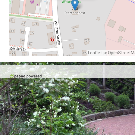
Leaflet
| ©
OpenStreetM