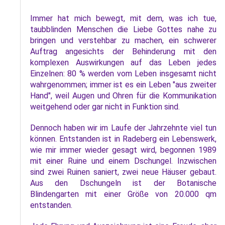
L
S
P
M
Immer hat mich bewegt, mit dem, was ich tue,
E
B
B
taubblinden Menschen die Liebe Gottes nahe zu
S
B
bringen und verstehbar zu machen, ein schwerer
E
Auftrag angesichts der Behinderung mit den
M
komplexen Auswirkungen auf das Leben jedes
Einzelnen: 80 % werden vom Leben insgesamt nicht
P
A
wahrgenommen; immer ist es ein Leben "aus zweiter
f
Hand", weil Augen und Ohren für die Kommunikation
L
weitgehend oder gar nicht in Funktion sind.
S
Dennoch haben wir im Laufe der Jahrzehnte viel tun
können. Entstanden ist in Radeberg ein Lebenswerk,
D
wie mir immer wieder gesagt wird, begonnen 1989
mit einer Ruine und einem Dschungel. Inzwischen
sind zwei Ruinen saniert, zwei neue Häuser gebaut.
Aus den Dschungeln ist der Botanische
Blindengarten mit einer Größe von 20.000 qm
entstanden.