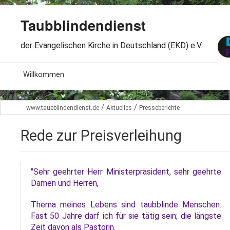
Taubblindendienst
der Evangelischen Kirche in Deutschland (EKD) e.V.
MENU
Willkommen
B
Aktuelles
/
/
www.taubblindendienst.de
Aktuelles
Presseberichte
S
B
Wir über uns
T
Rede zur Preisverleihung
L
B
Arbeitsbereiche
Ö
S
B
"Sehr geehrter Herr Ministerpräsident, sehr geehrte
S
Spenden
Damen und Herren,
G
B
F
B
Dabeisein
Thema meines Lebens sind taubblinde Menschen.
V
A
Fast 50 Jahre darf ich für sie tätig sein; die längste
B
F
B
B
Zeit davon als Pastorin.
Kontakt