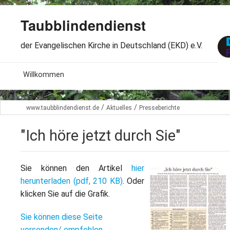
Taubblindendienst
der Evangelischen Kirche in Deutschland (EKD) e.V.
MENU
Willkommen
B
Aktuelles
/
/
www.taubblindendienst.de
Aktuelles
Presseberichte
S
B
Wir über uns
T
"Ich höre jetzt durch Sie"
L
B
Arbeitsbereiche
Ö
S
Sie können den Artikel
hier
B
S
Spenden
herunterladen (pdf, 210 KB)
. Oder
G
B
klicken Sie auf die Grafik.
F
B
Dabeisein
V
A
Sie können diese Seite
B
F
B
B
Kontakt
versenden/ empfehlen