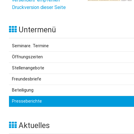
L
S
P
Druckversion dieser Seite
M
E
B
B
S
B
E
Untermenü
M
Seminare. Termine
P
A
f
Öffnungszeiten
L
Stellenangebote
S
Freundesbriefe
D
Beteiligung
Presseberichte
Aktuelles