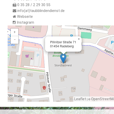
0 35 28 / 2 29 30 55
info(at)taubblindendienst.de
Webseite
Instagram
+
×
−
Pillnitzer Straße 71
01454 Radeberg
Leaflet
| ©
OpenStreetM