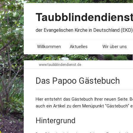
Taubblindendiens
der Evangelischen Kirche in Deutschland (EKD) 
Willkommen
Aktuelles
Wir über uns
Seminare. Termine
Leitlinien
www.taubblindendienst.de
Öffnungszeiten
Satzung
Das Papoo Gästebuch
Stellenangebote
Geschichte
Hier entsteht das Gästebuch Ihrer neuen Seite. B
Freundesbriefe
Veröffentlichu
auch ein Artikel zu dem Menüpunkt "Gästebuch" er
Beteiligung
Lageplan
Hintergrund
Presseberichte
Erinnerungen