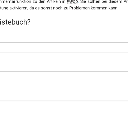
mmentarfunktion zu den Artikeln in
.
Sie sollten bei diesem Art
PAPOO
eitung aktivieren, da es sonst noch zu Problemen kommen kann.
Dufthaus
Datensch
ästebuch?
Gärtnerei
Feste und Veranstaltungen
Seminare, Termine
Ehrungen und Mitgliedschaften
Veröffentlchungen
Basarverkauf
Öffnungszeiten
Kontakt