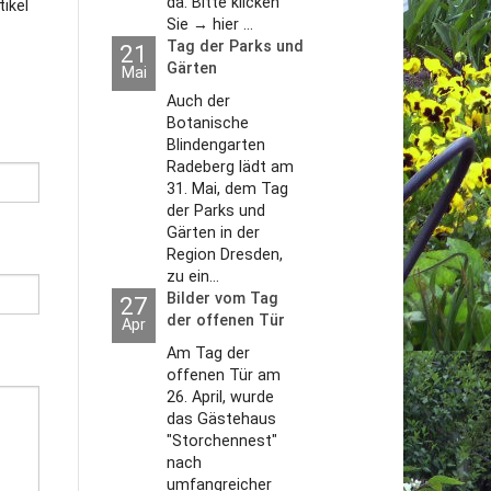
da. Bitte klicken
ikel
Sie → hier ...
Tag der Parks und
21
utzerklärung
Gärten
Mai
Auch der
Botanische
Blindengarten
Radeberg lädt am
31. Mai, dem Tag
der Parks und
Gärten in der
Region Dresden,
zu ein...
Bilder vom Tag
27
der offenen Tür
Apr
2026
Am Tag der
offenen Tür am
26. April, wurde
das Gästehaus
"Storchennest"
nach
umfangreicher