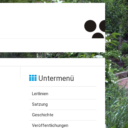
er
onto
Untermenü
um
Leitlinien
inde Menschen
Satzung
Geschichte
Veröffentlichungen