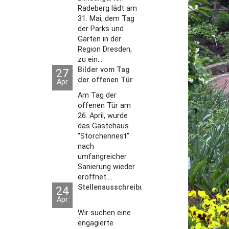
Radeberg lädt am
31. Mai, dem Tag
der Parks und
Gärten in der
Region Dresden,
zu ein...
Bilder vom Tag
27
der offenen Tür
Apr
2026
Am Tag der
offenen Tür am
26. April, wurde
das Gästehaus
"Storchennest"
nach
umfangreicher
Sanierung wieder
eröffnet....
Stellenausschreibungen
24
Apr
Wir suchen eine
engagierte