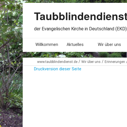
Taubblindendiens
der Evangelischen Kirche in Deutschland (EKD) 
Willkommen
Aktuelles
Wir über uns
Seminare. Termine
Leitlinien
/
/
www.taubblindendienst.de
Wir über uns
Erinnerungen
Druckversion dieser Seite
Öffnungszeiten
Satzung
Stellenangebote
Geschichte
Freundesbriefe
Veröffentlichu
Beteiligung
Lageplan
Presseberichte
Erinnerungen