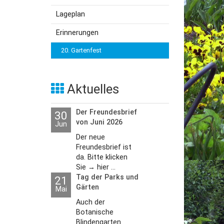
Lageplan
utzerklärung
Erinnerungen
20. Gartenfest
Aktuelles
Der Freundesbrief
30
von Juni 2026
Jun
Der neue
Freundesbrief ist
da. Bitte klicken
Sie → hier ...
Tag der Parks und
21
Gärten
Mai
Auch der
Botanische
Blindengarten