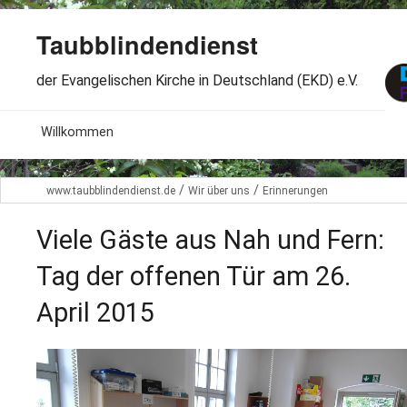
Taubblindendienst
der Evangelischen Kirche in Deutschland (EKD) e.V.
MENU
Willkommen
B
Aktuelles
/
/
www.taubblindendienst.de
Wir über uns
Erinnerungen
S
B
Wir über uns
T
Viele Gäste aus Nah und Fern:
L
B
Arbeitsbereiche
Tag der offenen Tür am 26.
Ö
S
B
April 2015
S
Spenden
G
B
F
B
Dabeisein
V
A
B
F
B
B
Kontakt