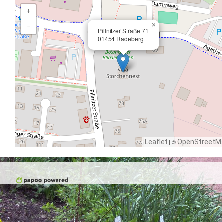
+
×
−
Pillnitzer Straße 71
01454 Radeberg
Leaflet
| ©
OpenStreetM