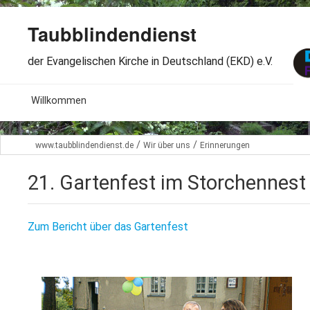
Taubblindendienst
der Evangelischen Kirche in Deutschland (EKD) e.V.
MENU
Willkommen
B
Aktuelles
/
/
www.taubblindendienst.de
Wir über uns
Erinnerungen
S
B
Wir über uns
T
21. Gartenfest im Storchennest
L
B
Arbeitsbereiche
Ö
S
Zum Bericht über das Gartenfest
B
S
Spenden
G
B
F
B
Dabeisein
V
A
B
F
B
B
Kontakt