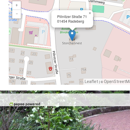
+
×
−
Pillnitzer Straße 71
01454 Radeberg
Leaflet
| ©
OpenStreetM