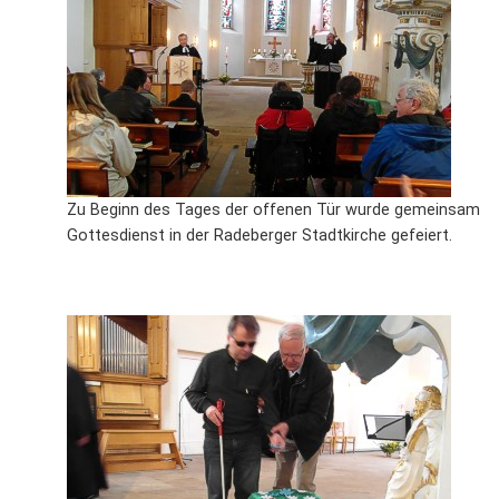
L
S
P
M
E
B
B
S
B
E
M
P
A
f
Zu Beginn des Tages der offenen Tür wurde gemeinsam
L
Gottesdienst in der Radeberger Stadtkirche gefeiert.
S
D