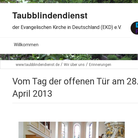
Taubblindendienst
der Evangelischen Kirche in Deutschland (EKD) e.V.
MENU
Willkommen
B
Aktuelles
/
/
www.taubblindendienst.de
Wir über uns
Erinnerungen
S
B
Wir über uns
T
Vom Tag der offenen Tür am 28
L
B
Arbeitsbereiche
April 2013
Ö
S
B
S
Spenden
G
B
F
B
Dabeisein
V
A
B
F
B
B
Kontakt