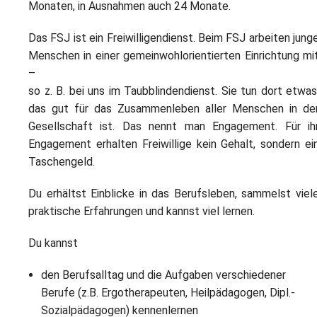
L
S
Monaten, in Ausnahmen auch 24 Monate.
P
M
E
B
Das FSJ ist ein Freiwilligendienst. Beim FSJ arbeiten jung
B
S
Menschen in einer gemeinwohlorientierten Einrichtung mi
B
E
–
M
so z. B. bei uns im Taubblindendienst. Sie tun dort etwas
das gut für das Zusammenleben aller Menschen in de
P
A
Gesellschaft ist. Das nennt man Engagement. Für ih
f
L
Engagement erhalten Freiwillige kein Gehalt, sondern ei
Taschengeld.
S
Du erhältst Einblicke in das Berufsleben, sammelst viel
D
praktische Erfahrungen und kannst viel lernen.
Du kannst
den Berufsalltag und die Aufgaben verschiedener
Berufe (z.B. Ergotherapeuten, Heilpädagogen, Dipl.-
Sozialpädagogen) kennenlernen