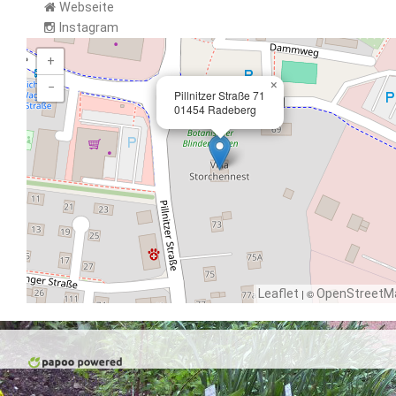
Webseite
Instagram
+
×
−
Pillnitzer Straße 71
01454 Radeberg
Leaflet
| ©
OpenStreetM