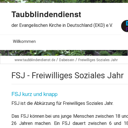
Taubblindendienst
der Evangelischen Kirche in Deutschland (EKD) e.V.
MENU
Willkommen
B
Aktuelles
/
/
www.taubblindendienst.de
Dabeisein
Freiwilliges Soziales Jahr
S
B
Wir über uns
T
FSJ - Freiwilliges Soziales Jahr
L
B
Arbeitsbereiche
Ö
FSJ kurz und knapp
S
B
S
Spenden
FSJ ist die Abkürzung für Freiwilliges Soziales Jahr.
G
B
F
B
Dabeisein
Das FSJ können bei uns junge Menschen zwischen 18 un
V
A
B
26 Jahren machen. Ein FSJ dauert zwischen 6 und 1
F
B
B
Kontakt