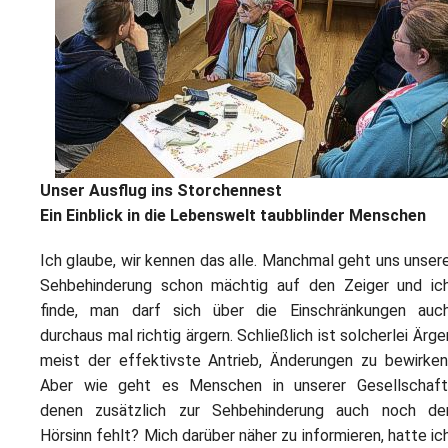
L
S
P
M
E
B
B
S
B
E
M
P
A
f
Unser Ausflug ins Storchennest
L
Ein Einblick in die Lebenswelt taubblinder Menschen
S
Ich glaube, wir kennen das alle. Manchmal geht uns unser
Sehbehinderung schon mächtig auf den Zeiger und ic
D
finde, man darf sich über die Einschränkungen auc
durchaus mal richtig ärgern. Schließlich ist solcherlei Ärge
meist der effektivste Antrieb, Änderungen zu bewirken
Aber wie geht es Menschen in unserer Gesellschaft
denen zusätzlich zur Sehbehinderung auch noch de
Hörsinn fehlt? Mich darüber näher zu informieren, hatte ic