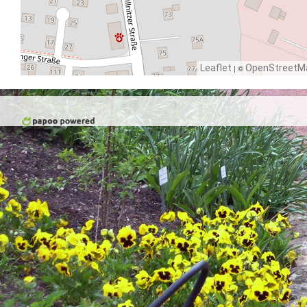
Leaflet
| ©
OpenStreetM