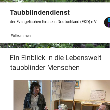
Taubblindendienst
der Evangelischen Kirche in Deutschland (EKD) e.V.
MENU
Willkommen
B
Aktuelles
Ein Einblick in die Lebenswelt
S
B
Wir über uns
T
taubblinder Menschen
L
B
Arbeitsbereiche
Ö
S
B
S
Spenden
G
B
F
B
Dabeisein
V
A
B
F
B
B
Kontakt