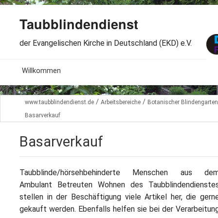
Taubblindendienst
der Evangelischen Kirche in Deutschland (EKD) e.V.
MENU
Willkommen
B
Aktuelles
/
/
www.taubblindendienst.de
Arbeitsbereiche
Botanischer Blindengarten
S
Basarverkauf
B
Wir über uns
T
L
Basarverkauf
B
Arbeitsbereiche
Ö
S
B
S
Spenden
Taubblinde/hörsehbehinderte Menschen aus de
G
B
Ambulant Betreuten Wohnen des Taubblindendienste
F
B
Dabeisein
stellen in der Beschäftigung viele Artikel her, die gern
V
A
B
gekauft werden. Ebenfalls helfen sie bei der Verarbeitun
F
B
B
Kontakt