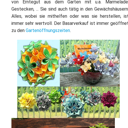
L
von Erntegut aus dem Garten mit u.a. Marmelade
S
P
Gestecken, ... Sie sind auch tätig in den Gewächshäusern
M
E
B
Alles, wobei sie mithelfen oder was sie herstellen, is
B
S
B
immer sehr wertvoll. Der Basarverkauf ist immer geöffne
E
zu den
Gartenöffnungszeiten
.
M
P
A
f
L
S
D