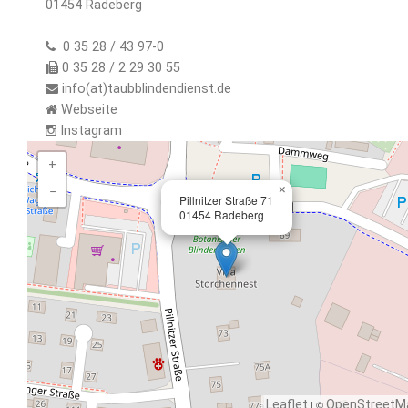
01454 Radeberg
0 35 28 / 43 97-0
0 35 28 / 2 29 30 55
info(at)taubblindendienst.de
Webseite
Instagram
+
×
−
Pillnitzer Straße 71
01454 Radeberg
Leaflet
| ©
OpenStreetM