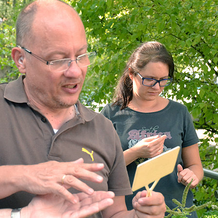
Dufthaus
Datensch
Gärtnerei
Feste und Veranstaltungen
Seminare, Termine
Ehrungen und Mitgliedschaften
Veröffentlchungen
Basarverkauf
Öffnungszeiten
Kontakt