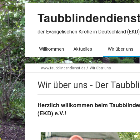
Taubblindendiens
der Evangelischen Kirche in Deutschland (EKD) 
Willkommen
Aktuelles
Wir über uns
Seminare. Termine
Leitlinien
/
www.taubblindendienst.de
Wir über uns
Öffnungszeiten
Satzung
Wir über uns - Der Taubbl
Stellenangebote
Geschichte
Herzlich willkommen beim Taubblinde
Freundesbriefe
Veröffentlichu
(EKD) e.V.!
Beteiligung
Lageplan
Presseberichte
Erinnerungen