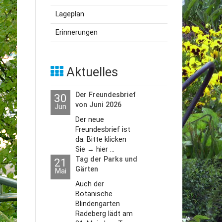
Lageplan
utzerklärung
Erinnerungen
Aktuelles
Der Freundesbrief
30
von Juni 2026
Jun
Der neue
Freundesbrief ist
da. Bitte klicken
Sie → hier ...
Tag der Parks und
21
Gärten
Mai
Auch der
Botanische
Blindengarten
Radeberg lädt am