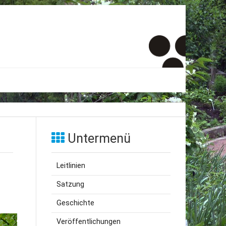
er
onto
Untermenü
um
Leitlinien
inde Menschen
Satzung
Geschichte
Veröffentlichungen