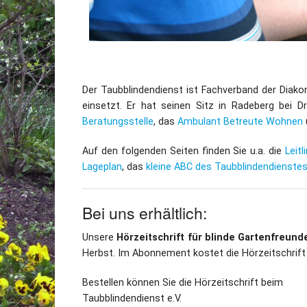
Der Taubblindendienst ist Fachverband der Diako
einsetzt. Er hat seinen Sitz in Radeberg bei 
Beratungsstelle
, das
Ambulant Betreute Wohnen
Auf den folgenden Seiten finden Sie u.a. die
Leitl
Lageplan
, das
kleine ABC des Taubblindendienste
Bei uns erhältlich:
Unsere
Hörzeitschrift für blinde Gartenfreund
Herbst. Im Abonnement kostet die Hörzeitschrift
Bestellen können Sie die Hörzeitschrift beim
Taubblindendienst e.V.