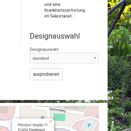
und eine
Krankheitsvertretung
im Sekretariat....
Designauswahl
Designauswahl
×
Pillnitzer Straße 71
01454 Radeberg