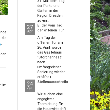
31. Mai, dem Tag
der Parks und
Gärten in der
Region Dresden,
zu ein...
Bilder vom Tag
27
der offenen Tür
Apr
inde
2026
Am Tag der
 die
offenen Tür am
g
.
26. April, wurde
das Gästehaus
, den
"Storchennest"
nach
umfangreicher
Sanierung wieder
eröffnet....
Stellenausschreibungen
24
nd im
Apr
Wir suchen eine
engagierte
Teamleitung für
die Hauswirtschft