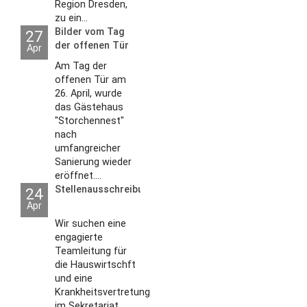
Region Dresden,
zu ein...
Bilder vom Tag
27
der offenen Tür
Apr
2026
Am Tag der
offenen Tür am
26. April, wurde
das Gästehaus
"Storchennest"
nach
umfangreicher
Sanierung wieder
eröffnet....
Stellenausschreibungen
24
Apr
Wir suchen eine
engagierte
Teamleitung für
die Hauswirtschft
und eine
Krankheitsvertretung
im Sekretariat....