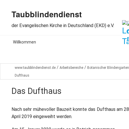
Taubblindendienst
der Evangelischen Kirche in Deutschland (EKD) e.V.
MENU
Willkommen
S
Aktuelles
T
/
/
www.taubblindendienst.de
Arbeitsbereiche
Botanischer Blindengarten
L
Wir über uns
Ö
Dufthaus
S
B
Arbeitsbereiche
S
Das Dufthaus
G
B
F
Spenden
V
A
Nach sehr mühevoller Bauzeit konnte das Dufthaus am 28
B
F
Dabeisein
B
April 2019 eingeweiht werden.
L
S
P
M
Kontakt