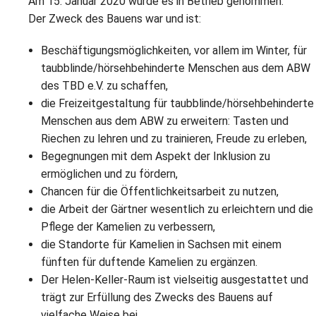
Am 15. Januar 2020 wurde es in Betrieb genommen.
E
B
B
Der Zweck des Bauens war und ist:
S
B
E
Beschäftigungsmöglichkeiten, vor allem im Winter, für
M
taubblinde/hörsehbehinderte Menschen aus dem ABW
P
des TBD e.V. zu schaffen,
A
f
die Freizeitgestaltung für taubblinde/hörsehbehinderte
L
Menschen aus dem ABW zu erweitern: Tasten und
Riechen zu lehren und zu trainieren, Freude zu erleben,
S
Begegnungen mit dem Aspekt der Inklusion zu
ermöglichen und zu fördern,
D
Chancen für die Öffentlichkeitsarbeit zu nutzen,
die Arbeit der Gärtner wesentlich zu erleichtern und die
Pflege der Kamelien zu verbessern,
die Standorte für Kamelien in Sachsen mit einem
fünften für duftende Kamelien zu ergänzen.
Der Helen-Keller-Raum ist vielseitig ausgestattet und
trägt zur Erfüllung des Zwecks des Bauens auf
vielfache Weise bei.