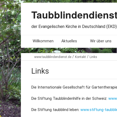
Taubblindendiens
der Evangelischen Kirche in Deutschland (EKD) 
Willkommen
Aktuelles
Wir über uns
Seminare. Termine
Leitlinien
/
/
www.taubblindendienst.de
Kontakt
Links
Öffnungszeiten
Satzung
Links
Stellenangebote
Geschichte
Die Internationale Gesellschaft für Gartentherapi
Freundesbriefe
Veröffentlichu
Die Stiftung Taubblindenhilfe in der Schweiz:
www.
Beteiligung
Lageplan
Die Stiftung taubblind leben:
www.stiftung-taubbli
Presseberichte
Erinnerungen