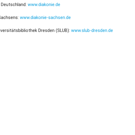
n Deutschland:
www.diakonie.de
Dufthaus
Datensch
 Sachsens:
www.diakonie-sachsen.de
Gärtnerei
iversitätsbibliothek Dresden (SLUB):
www.slub-dresden.de
Feste und Veranstaltungen
Seminare, Termine
Ehrungen und Mitgliedschaften
Veröffentlchungen
Basarverkauf
Öffnungszeiten
Kontakt