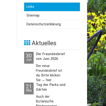
Links
utzerklärung
Sitemap
Datenschutzerklärung
Aktuelles
Der Freundesbrief
30
von Juni 2026
Jun
Der neue
Freundesbrief ist
da. Bitte klicken
Sie → hier ...
Tag der Parks und
21
Gärten
Mai
Auch der
Botanische