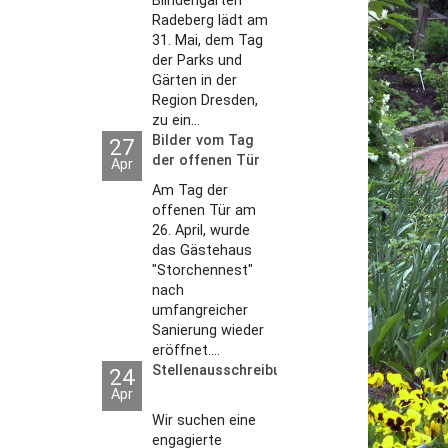
Blindengarten
Radeberg lädt am
31. Mai, dem Tag
der Parks und
Gärten in der
Region Dresden,
zu ein...
Bilder vom Tag
27
der offenen Tür
Apr
2026
Am Tag der
offenen Tür am
26. April, wurde
das Gästehaus
"Storchennest"
nach
umfangreicher
Sanierung wieder
eröffnet....
Stellenausschreibungen
24
Apr
Wir suchen eine
engagierte