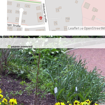
Leaflet
| ©
OpenStreetM