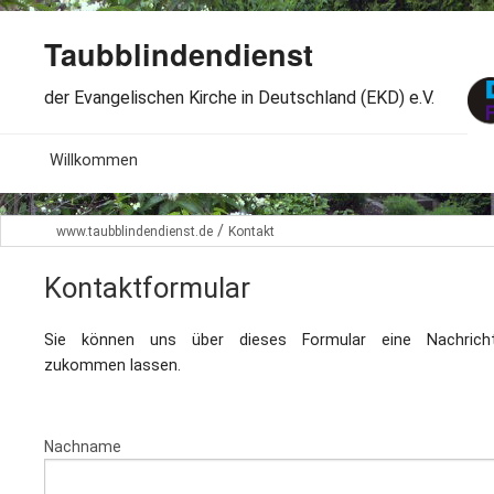
Taubblindendienst
der Evangelischen Kirche in Deutschland (EKD) e.V.
MENU
Willkommen
B
Aktuelles
/
www.taubblindendienst.de
Kontakt
S
B
Wir über uns
Kontaktformular
T
L
B
Arbeitsbereiche
Ö
Sie können uns über dieses Formular eine Nachrich
S
zukommen lassen.
B
S
Spenden
G
B
F
B
Dabeisein
Nachname
V
A
B
F
B
B
Kontakt