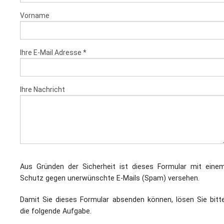
L
S
P
Vorname
M
E
B
B
S
B
E
Ihre E-Mail Adresse *
M
P
A
f
Ihre Nachricht
L
S
D
Aus Gründen der Sicherheit ist dieses Formular mit eine
Schutz gegen unerwünschte E-Mails (Spam) versehen.
Damit Sie dieses Formular absenden können, lösen Sie bitt
die folgende Aufgabe.