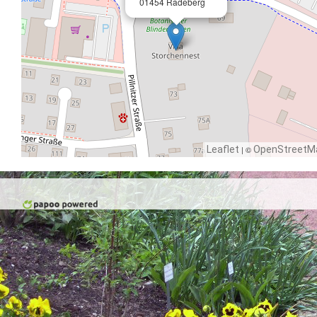
01454 Radeberg
Leaflet
| ©
OpenStreetM