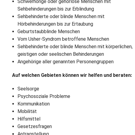
L
Schwerhörige oder gehörlose Menschen mit
S
P
Sehbehinderungen bis zur Erblindung
M
E
B
Sehbehinderte oder blinde Menschen mit
B
S
Hörbehinderungen bis zur Ertaubung
B
E
Geburtstaubblinde Menschen
M
Vom Usher-Syndrom betroffene Menschen
Sehbehinderte oder blinde Menschen mit körperlichen,
P
A
geistigen oder seelischen Behinderungen
f
L
Angehörige aller genannten Personengruppen
S
Auf welchen Gebieten können wir helfen und beraten:
D
Seelsorge
Psychosoziale Probleme
Kommunikation
Mobilität
Hilfsmittel
Gesetzesfragen
Antragstellung