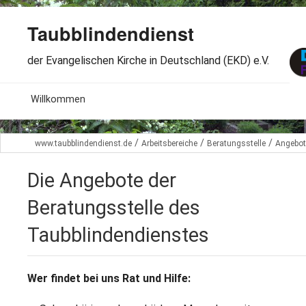
Taubblindendienst
der Evangelischen Kirche in Deutschland (EKD) e.V.
MENU
Willkommen
B
Aktuelles
/
/
/
www.taubblindendienst.de
Arbeitsbereiche
Beratungsstelle
Angebot
S
B
Wir über uns
T
Die Angebote der
L
B
Arbeitsbereiche
Beratungsstelle des
Ö
S
B
Taubblindendienstes
S
Spenden
G
B
F
B
Dabeisein
Wer findet bei uns Rat und Hilfe:
V
A
B
F
B
B
Kontakt