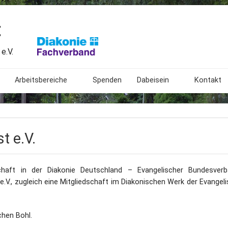
t
e.V.
Arbeitsbereiche
Spenden
Dabeisein
Kontakt
Begegnungsstätte
Freiwilliges Soziales Jahr
Mitarbeit
Beratungsstelle
Angebote
Bundesfreiwilligendienst
Spendenk
t e.V.
Ambulant Betreutes Wohnen
Was wir extern tun
Ehrenamtliche Mitarbeit
Impress
schaft in der Diakonie Deutschland – Evangelischer Bundesverb
ngen
Botanischer Blindengarten
Bundesweites Treffen
Geschichte
Patenschaften für taubbl
Anfahrt
.V., zugleich eine Mitgliedschaft im Diakonischen Werk der Evangeli
Das Lormalphabet
Gestaltung
Links
chen Bohl.
20. Gartenfest
Bedeutung
Sitemap