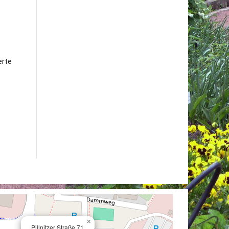
erte
×
Pillnitzer Straße 71