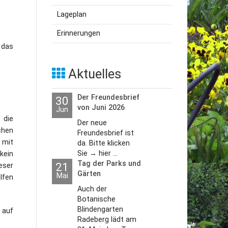
Lageplan
utzerklärung
Erinnerungen
 das
Aktuelles
Der Freundesbrief
30
von Juni 2026
Jun
 die
Der neue
chen
Freundesbrief ist
 mit
da. Bitte klicken
Sie → hier ...
kein
Tag der Parks und
21
eser
Gärten
Mai
lfen
Auch der
Botanische
Blindengarten
 auf
Radeberg lädt am