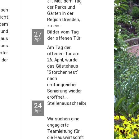
31. Mai, dem Tag
der Parks und
esen
Gärten in der
icht
Region Dresden,
idem
zu ein...
 und
Bilder vom Tag
27
der offenen Tür
 aus
Apr
2026
eues
Am Tag der
nter
offenen Tür am
 der
26. April, wurde
das Gästehaus
"Storchennest"
nach
umfangreicher
Sanierung wieder
eröffnet....
Stellenausschreibungen
24
Apr
Wir suchen eine
engagierte
Teamleitung für
die Hauswirtschft