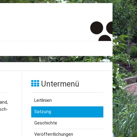
er
onto
Untermenü
um
Leitlinien
and,
inde Menschen
sch-
Satzung
Geschichte
Veröffentlichungen