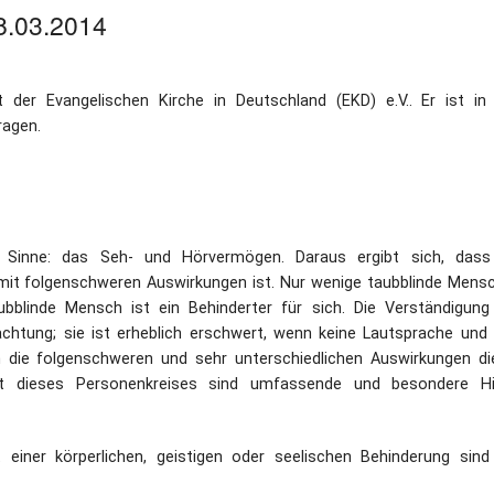
8.03.2014
Dufthaus
Datensch
 der Evangelischen Kirche in Deutschland (EKD) e.V.. Er ist in
Gärtnerei
ragen.
Feste und Veranstaltungen
Seminare, Termine
n Sinne: das Seh- und Hörvermögen. Daraus ergibt sich, dass
Ehrungen und Mitgliedschaften
 mit folgenschweren Auswirkungen ist. Nur wenige taubblinde Mens
aubblinde Mensch ist ein Behinderter für sich. Die Verständigung
Veröffentlchungen
htung; sie ist erheblich erschwert, wenn keine Lautsprache und 
 die folgenschweren und sehr unterschiedlichen Auswirkungen di
Basarverkauf
it dieses Personenkreises sind umfassende und besondere Hi
Öffnungszeiten
einer körperlichen, geistigen oder seelischen Behinderung sind
Kontakt