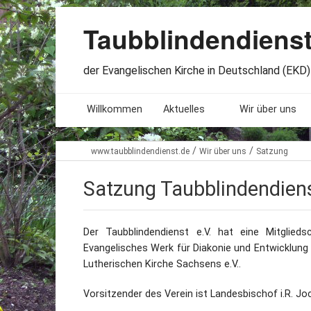
Taubblindendiens
der Evangelischen Kirche in Deutschland (EKD) 
Willkommen
Aktuelles
Wir über uns
Seminare. Termine
Leitlinien
/
/
www.taubblindendienst.de
Wir über uns
Satzung
Öffnungszeiten
Satzung
Satzung Taubblindendiens
Stellenangebote
Geschichte
Der Taubblindendienst e.V. hat eine Mitglied
Freundesbriefe
Veröffentlichu
Evangelisches Werk für Diakonie und Entwicklung e
Lutherischen Kirche Sachsens e.V..
Beteiligung
Lageplan
Vorsitzender des Verein ist Landesbischof i.R. Jo
Presseberichte
Erinnerungen