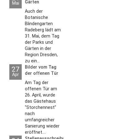
Gärten
Mai
Auch der
Botanische
Blindengarten
Radeberg lädt am
31. Mai, dem Tag
der Parks und
Gärten in der
Region Dresden,
zu ein...
Bilder vom Tag
27
der offenen Tür
Apr
2026
Am Tag der
offenen Tür am
26. April, wurde
das Gästehaus
"Storchennest"
nach
umfangreicher
Sanierung wieder
eröffnet....
Stellenausschreibungen