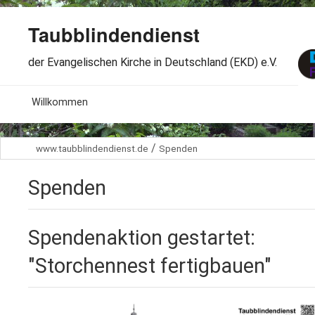
Taubblindendienst
der Evangelischen Kirche in Deutschland (EKD) e.V.
MENU
Willkommen
B
Aktuelles
/
www.taubblindendienst.de
Spenden
S
B
Wir über uns
T
Spenden
L
B
Arbeitsbereiche
Ö
S
Spendenaktion gestartet:
B
S
Spenden
G
"Storchennest fertigbauen"
B
F
B
Dabeisein
V
A
B
F
B
B
Kontakt