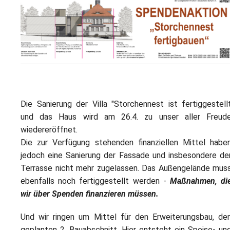
L
S
P
M
E
B
B
S
B
E
M
P
A
f
Die Sanierung der Villa "Storchennest ist fertiggestell
L
und das Haus wird am 26.4. zu unser aller Freud
S
wiedereröffnet.
Die zur Verfügung stehenden finanziellen Mittel habe
D
jedoch eine Sanierung der Fassade und insbesondere de
Terrasse nicht mehr zugelassen. Das Außengelände mus
ebenfalls noch fertiggestellt werden -
Maßnahmen, di
wir über Spenden finanzieren müssen.
Und wir ringen um Mittel für den Erweiterungsbau, de
geplanten 2. Bauabschnitt. Hier entsteht ein Speise- un