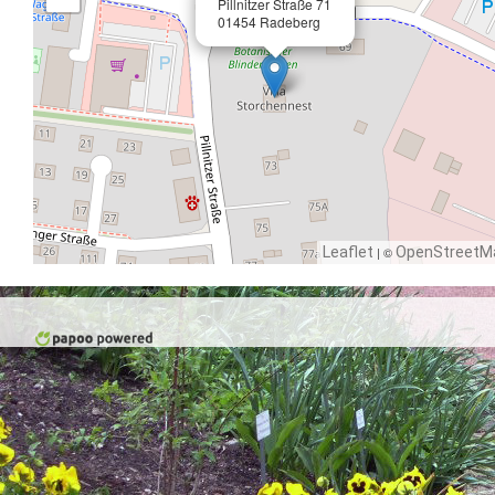
Pillnitzer Straße 71
01454 Radeberg
Leaflet
| ©
OpenStreetM