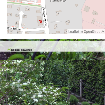
Leaflet
| ©
OpenStreetM