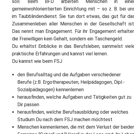
L
soll. Beim BFD arbeiten Menschen in eine
S
P
gemeinwohlorientierten Einrichtung mit – so z. B. bei un
M
E
B
im Taubblindendienst. Sie tun dort etwas, das gut für da
B
S
Zusammenleben aller Menschen in der Gesellschaft ist
B
E
Das nennt man Engagement. Für ihr Engagement erhalte
M
die Freiwilligen kein Gehalt, sondern ein Taschengeld.
Du erhältst Einblicke in das Berufsleben, sammelst viel
P
A
praktische Erfahrungen und kannst viel lernen.
f
L
Du kannst wie beim FSJ
S
den Berufsalltag und die Aufgaben verschiedener
Berufe (z.B. Ergotherapeuten, Heilpädagogen, Dipl.-
D
Sozialpädagogen) kennenlernen
herausfinden, welche Aufgaben und Tätigkeiten gut zu
Dir passen
herausfinden, welche Berufsausbildung oder welches
Studium Du nach dem FSJ machen möchtest
Menschen kennenlernen, die mit dem Verlust der beide