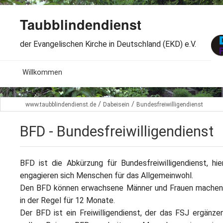
Taubblindendienst
der Evangelischen Kirche in Deutschland (EKD) e.V.
MENU
Willkommen
B
Aktuelles
/
/
www.taubblindendienst.de
Dabeisein
Bundesfreiwilligendienst
S
B
Wir über uns
T
BFD - Bundesfreiwilligendienst
L
B
Arbeitsbereiche
Ö
S
BFD ist die Abkürzung für Bundesfreiwilligendienst, hie
B
S
Spenden
engagieren sich Menschen für das Allgemeinwohl.
G
B
Den BFD können erwachsene Männer und Frauen machen
F
B
Dabeisein
in der Regel für 12 Monate.
V
A
B
Der BFD ist ein Freiwilligendienst, der das FSJ ergänze
F
B
B
Kontakt