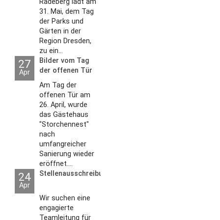
Radeberg lädt am
31. Mai, dem Tag
der Parks und
Gärten in der
Region Dresden,
zu ein...
Bilder vom Tag
27
der offenen Tür
Apr
2026
Am Tag der
offenen Tür am
26. April, wurde
das Gästehaus
"Storchennest"
nach
umfangreicher
Sanierung wieder
eröffnet....
Stellenausschreibungen
24
Apr
Wir suchen eine
engagierte
Teamleitung für