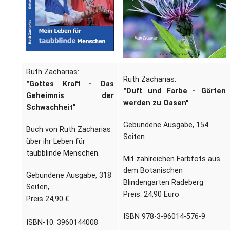
L
S
P
M
E
B
B
S
B
E
M
Ruth Zacharias:
Ruth Zacharias:
P
A
"Gottes Kraft - Das
"Duft und Farbe - Gärten
f
Geheimnis der
werden zu Oasen"
L
Schwachheit"
Gebundene Ausgabe, 154
S
Buch von Ruth Zacharias
Seiten
über ihr Leben für
D
taubblinde Menschen.
Mit zahlreichen Farbfots aus
dem Botanischen
Gebundene Ausgabe, 318
Blindengarten Radeberg
Seiten,
Preis: 24,90 Euro
Preis 24,90 €
ISBN 978-3-96014-576-9
ISBN-10: 3960144008