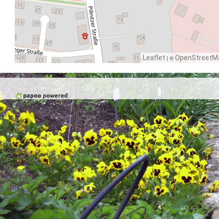
Leaflet
| ©
OpenStreetM