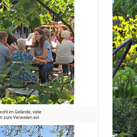
utzerklärung
wohl im Gelände, viele
n zum Verweilen ein.