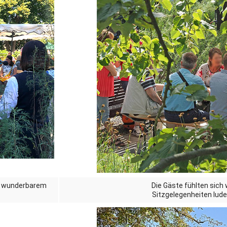
Dufthaus
Datensch
Gärtnerei
Feste und Veranstaltungen
Seminare, Termine
Ehrungen und Mitgliedschaften
Veröffentlchungen
Basarverkauf
i wunderbarem
Die Gäste fühlten sich 
Öffnungszeiten
Sitzgelegenheiten lude
Kontakt