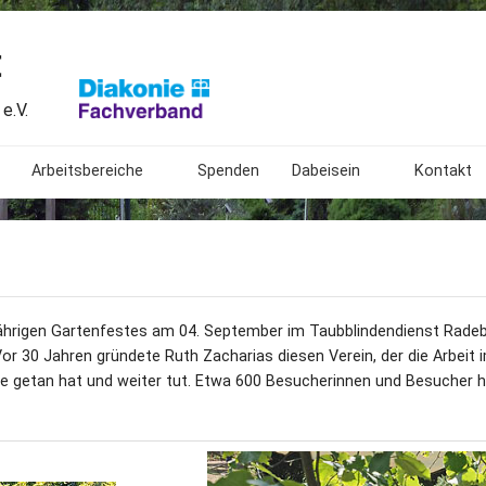
t
e.V.
Arbeitsbereiche
Spenden
Dabeisein
Kontakt
Begegnungsstätte
Freiwilliges Soziales Jahr
Mitarbeit
Beratungsstelle
Angebote
Bundesfreiwilligendienst
Spendenk
Ambulant Betreutes Wohnen
Was wir extern tun
Ehrenamtliche Mitarbeit
Impress
rigen Gartenfestes am 04. September im Taubblindendienst Radeber
r 30 Jahren gründete Ruth Zacharias diesen Verein, der die Arbeit
ngen
Botanischer Blindengarten
Bundesweites Treffen
Geschichte
Patenschaften für taubbl
Anfahrt
 Weise getan hat und weiter tut. Etwa 600 Besucherinnen und Besuch
Das Lormalphabet
Gestaltung
Links
20. Gartenfest
Bedeutung
Sitemap