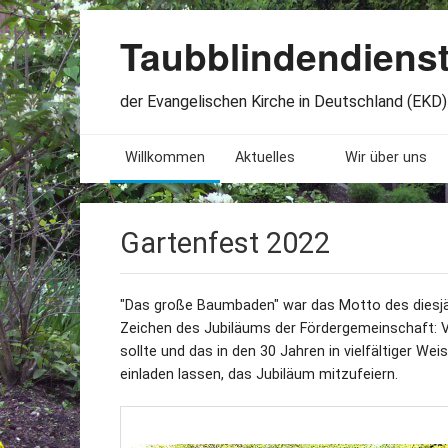
Taubblindendiens
der Evangelischen Kirche in Deutschland (EKD) 
Willkommen
Aktuelles
Wir über uns
Seminare. Termine
Leitlinien
Gartenfest 2022
Öffnungszeiten
Satzung
Stellenangebote
Geschichte
"Das große Baumbaden" war das Motto des diesjäh
Zeichen des Jubiläums der Fördergemeinschaft: Vo
Freundesbriefe
Veröffentlichu
sollte und das in den 30 Jahren in vielfältiger
einladen lassen, das Jubiläum mitzufeiern.
Beteiligung
Lageplan
Presseberichte
Erinnerungen