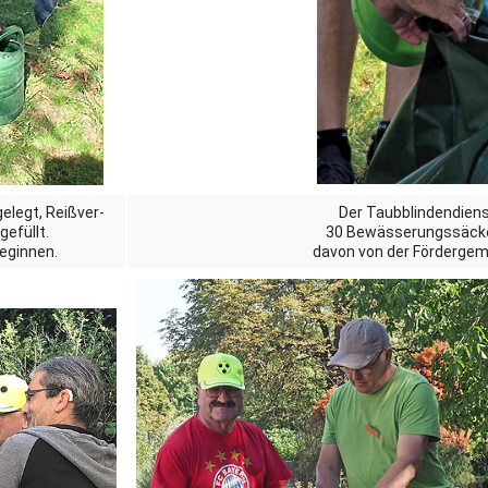
elegt, Reißver­
Der Taubblindendienst
efüllt.
30 Bewässerungssäcke 
eginnen.
davon von der Förderge