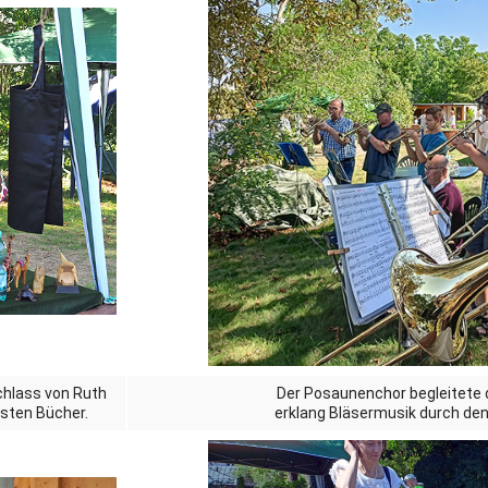
hlass von Ruth
Der Posaunenchor begleitete 
ssten Bücher.
erklang Bläsermusik durch den