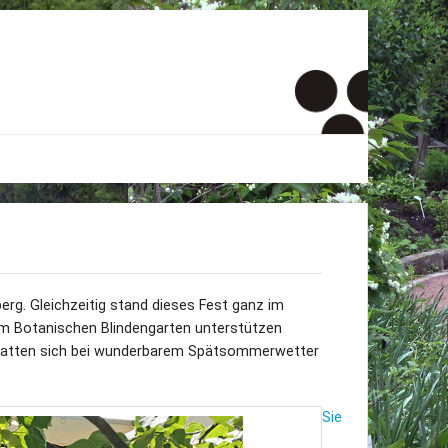
er
onto
um
g. Gleichzeitig stand dieses Fest ganz im
 im Botanischen Blindengarten unterstützen
inde Menschen
er hatten sich bei wunderbarem Spätsommerwetter
Sie