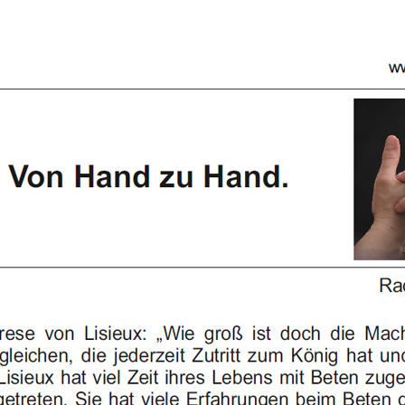
Dufthaus
Datensch
Gärtnerei
Feste und Veranstaltungen
Seminare, Termine
Ehrungen und Mitgliedschaften
Veröffentlchungen
Basarverkauf
Öffnungszeiten
Kontakt