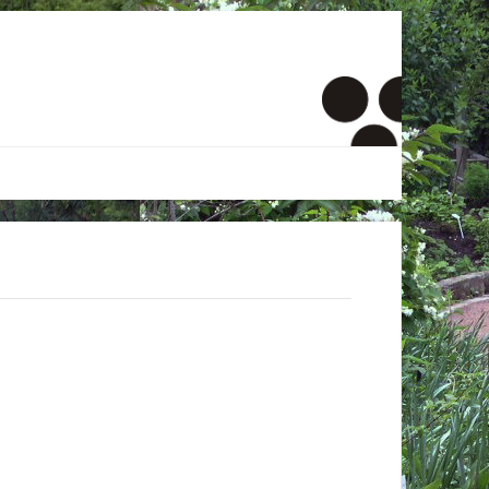
er
onto
um
inde Menschen