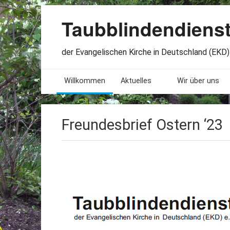
Taubblindendiens
der Evangelischen Kirche in Deutschland (EKD) 
Willkommen
Aktuelles
Wir über uns
Seminare. Termine
Leitlinien
Freundesbrief Ostern ‘23
Öffnungszeiten
Satzung
Stellenangebote
Geschichte
Freundesbriefe
Veröffentlichu
Beteiligung
Lageplan
Presseberichte
Erinnerungen