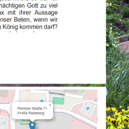
×
Pillnitzer Straße 71
01454 Radeberg