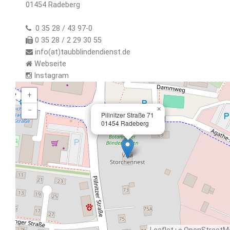
01454 Radeberg
0 35 28 / 43 97-0
0 35 28 / 2 29 30 55
info(at)taubblindendienst.de
Webseite
Instagram
+
×
−
Pillnitzer Straße 71
01454 Radeberg
| ©