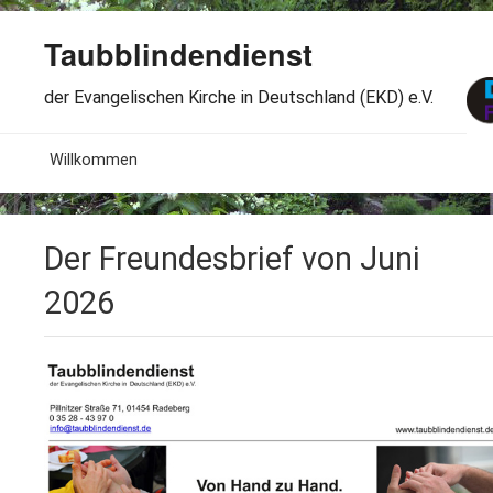
Taubblindendienst
der Evangelischen Kirche in Deutschland (EKD) e.V.
MENU
Willkommen
B
Aktuelles
Der Freundesbrief von Juni
S
B
Wir über uns
T
2026
L
B
Arbeitsbereiche
Ö
S
B
S
Spenden
G
B
F
B
Dabeisein
V
A
B
F
B
B
Kontakt