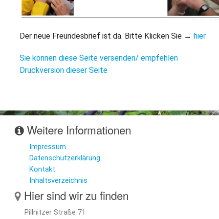
L
S
P
M
E
B
B
Der neue Freundesbrief ist da. Bitte Klicken Sie →
hier
S
B
E
M
Sie können diese Seite versenden/ empfehlen
Druckversion dieser Seite
P
A
f
L
S
Weitere Informationen
D
Impressum
Datenschutzerklärung
Kontakt
Inhaltsverzeichnis
Hier sind wir zu finden
Pillnitzer Straße 71