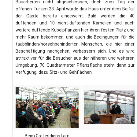
L
Bauarbeiten nicht abgeschlossen, doch zum Tag der
S
P
offenen Tür am 28. April wurde das Haus unter dem Beifall
M
E
B
der Gäste bereits eingeweiht. Bald werden die 40
B
duftenden und 10 nicht-duftenden Kamelien und auch
S
B
E
weitere duftende Kübelpflanzen hier ihren festen Platz und
M
mehr Raum bekommen, und auch die Bedingungen für die
taubblinden/hörsehbehinderten Menschen, die hier einer
P
A
Beschäftigung nachgehen, verbessern sich. Und es wird
f
attraktiver für die Besucher aus der näheren und weiteren
L
Umgebung. 70 Quadratmeter Pflanzfläche steht dann zur
Verfügung, dazu Sitz- und Gehflächen.
S
D
Beim Gottesdienst am