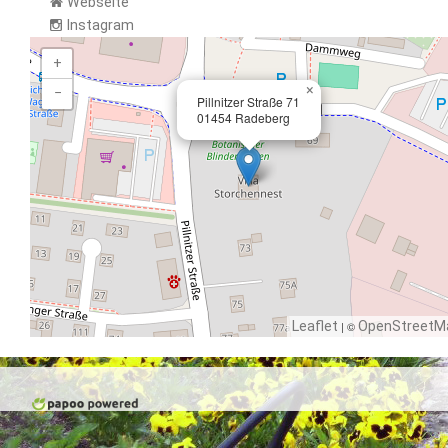
Webseite
Instagram
+
×
−
Pillnitzer Straße 71
01454 Radeberg
Leaflet
| ©
OpenStreetM