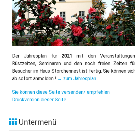
L
S
P
M
E
B
B
S
B
E
M
P
A
f
Der Jahresplan für
2021
mit den Veranstaltungen
L
Rüstzeiten, Seminaren und den noch freien Zeiten fü
Besucher im Haus Storchennest ist fertig. Sie können sic
S
ab sofort anmelden !
→ zum Jahresplan
D
Sie können diese Seite versenden/ empfehlen
Druckversion dieser Seite
Untermenü