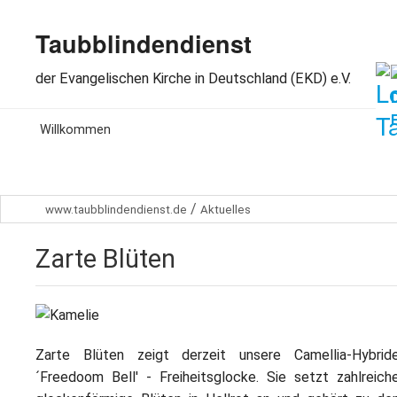
Taubblindendienst
der Evangelischen Kirche in Deutschland (EKD) e.V.
MENU
Willkommen
Aktuelles
/
www.taubblindendienst.de
Aktuelles
Wir über uns
Zarte Blüten
Arbeitsbereiche
Spenden
Dabeisein
Zarte Blüten zeigt derzeit unsere Camellia-Hybrid
´Freedoom Bell' - Freiheitsglocke. Sie setzt zahlreich
Kontakt