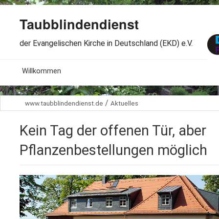
Taubblindendienst
der Evangelischen Kirche in Deutschland (EKD) e.V.
MENU
Willkommen
B
Aktuelles
/
www.taubblindendienst.de
Aktuelles
S
B
Wir über uns
T
Kein Tag der offenen Tür, aber
L
B
Arbeitsbereiche
Ö
Pflanzenbestellungen möglich
S
B
S
Spenden
G
B
F
B
Dabeisein
V
A
B
F
B
B
Kontakt