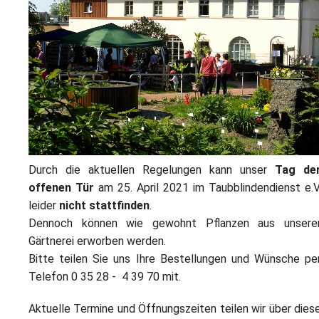
L
S
P
M
E
B
B
S
B
E
M
P
A
f
L
Durch die aktuellen Regelungen kann unser
Tag de
S
offenen Tür
am 25. April 2021 im Taubblindendienst e.V
D
leider
nicht stattfinden
.
Dennoch können wie gewohnt Pflanzen aus unsere
Gärtnerei erworben werden.
Bitte teilen Sie uns Ihre Bestellungen und Wünsche pe
Telefon 0 35 28 - 4 39 70 mit.
Aktuelle Termine und Öffnungszeiten teilen wir über dies