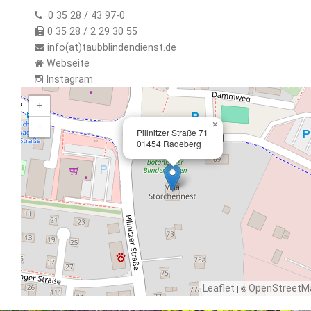
0 35 28 / 43 97-0
0 35 28 / 2 29 30 55
info(at)taubblindendienst.de
Webseite
Instagram
+
×
−
Pillnitzer Straße 71
01454 Radeberg
Leaflet
| ©
OpenStreetM