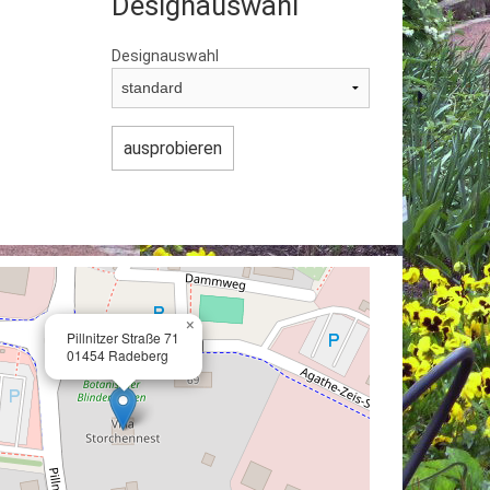
Designauswahl
Designauswahl
×
Pillnitzer Straße 71
01454 Radeberg