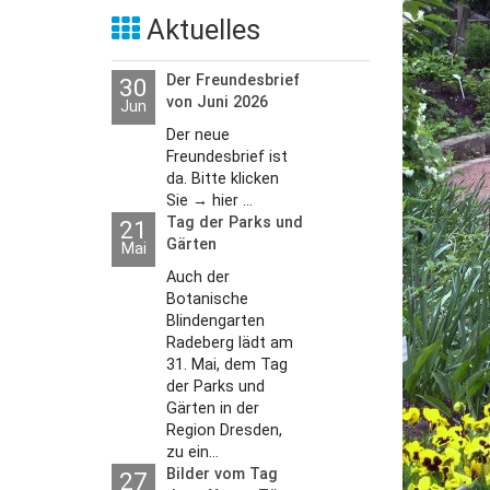
Aktuelles
Der Freundesbrief
30
von Juni 2026
Jun
Der neue
Freundesbrief ist
da. Bitte klicken
Sie → hier ...
Tag der Parks und
21
Gärten
Mai
Auch der
Botanische
Blindengarten
Radeberg lädt am
31. Mai, dem Tag
der Parks und
Gärten in der
Region Dresden,
zu ein...
Bilder vom Tag
27