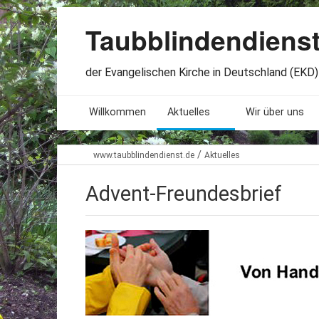
Taubblindendiens
der Evangelischen Kirche in Deutschland (EKD) 
Willkommen
Aktuelles
Wir über uns
Seminare. Termine
Leitlinien
/
www.taubblindendienst.de
Aktuelles
Öffnungszeiten
Satzung
Advent-Freundesbrief
Stellenangebote
Geschichte
Freundesbriefe
Veröffentlichu
Beteiligung
Lageplan
Presseberichte
Erinnerungen