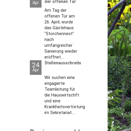
der offenen Tür
Apr
2026
Am Tag der
offenen Tür am
26. April, wurde
das Gästehaus
"Storchennest"
nach
umfangreicher
Sanierung wieder
eröffnet....
Stellenausschreibungen
24
Apr
Wir suchen eine
engagierte
Teamleitung für
die Hauswirtschft
und eine
Krankheitsvertretung
im Sekretariat....