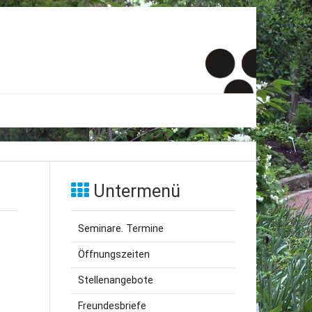
er
onto
Untermenü
um
Seminare. Termine
inde Menschen
Öffnungszeiten
Stellenangebote
Freundesbriefe