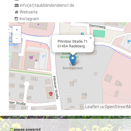
info(at)taubblindendienst.de
Webseite
Instagram
+
×
−
Pillnitzer Straße 71
01454 Radeberg
Leaflet
| ©
OpenStreetM