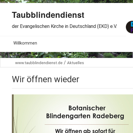
Taubblindendienst
der Evangelischen Kirche in Deutschland (EKD) e.V.
MENU
Willkommen
B
Aktuelles
/
www.taubblindendienst.de
Aktuelles
S
B
Wir über uns
T
Wir öffnen wieder
L
B
Arbeitsbereiche
Ö
S
B
S
Spenden
G
B
F
B
Dabeisein
V
A
B
F
B
B
Kontakt