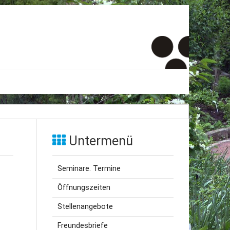
er
onto
Untermenü
um
Seminare. Termine
inde Menschen
Öffnungszeiten
Stellenangebote
Freundesbriefe