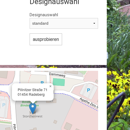
Designauswahl
Designauswahl
×
Pillnitzer Straße 71
01454 Radeberg