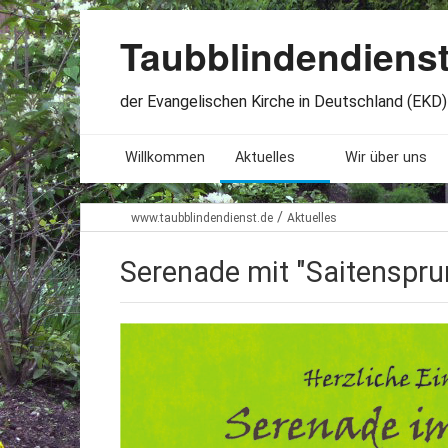
Taubblindendiens
der Evangelischen Kirche in Deutschland (EKD) 
Willkommen
Aktuelles
Wir über uns
Seminare. Termine
Leitlinien
/
www.taubblindendienst.de
Aktuelles
Öffnungszeiten
Satzung
Serenade mit "Saitenspru
Stellenangebote
Geschichte
Freundesbriefe
Veröffentlichu
Beteiligung
Lageplan
Presseberichte
Erinnerungen