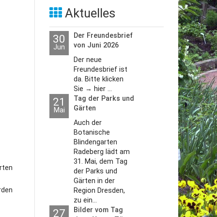
Aktuelles
Der Freundesbrief
30
von Juni 2026
Jun
Der neue
Freundesbrief ist
da. Bitte klicken
Sie → hier ...
Tag der Parks und
21
Gärten
Mai
Auch der
Botanische
Blindengarten
Radeberg lädt am
31. Mai, dem Tag
rten
der Parks und
Gärten in der
rden
Region Dresden,
zu ein...
Bilder vom Tag
27