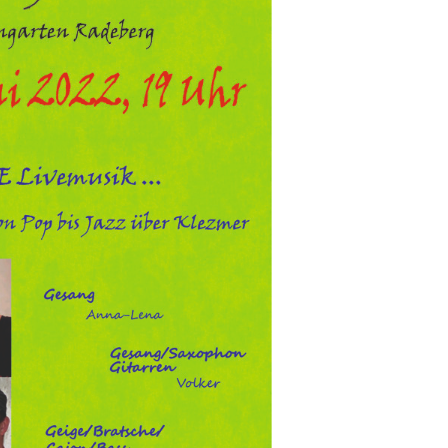
Dufthaus
Datensch
Gärtnerei
Feste und Veranstaltungen
Seminare, Termine
Ehrungen und Mitgliedschaften
Veröffentlchungen
Basarverkauf
Öffnungszeiten
Kontakt