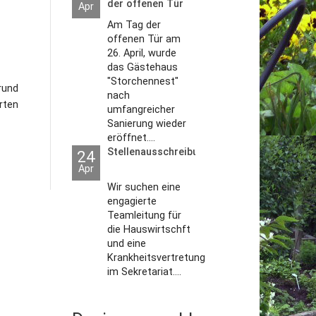
der offenen Tür
Apr
2026
Am Tag der
offenen Tür am
26. April, wurde
das Gästehaus
"Storchennest"
rund
nach
rten
umfangreicher
Sanierung wieder
eröffnet....
Stellenausschreibungen
24
Apr
Wir suchen eine
engagierte
Teamleitung für
die Hauswirtschft
und eine
Krankheitsvertretung
im Sekretariat....