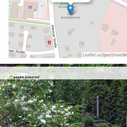
Leaflet
| ©
OpenStreetM