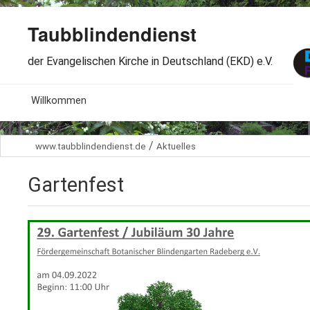
Taubblindendienst
der Evangelischen Kirche in Deutschland (EKD) e.V.
MENU
Willkommen
B
Aktuelles
/
www.taubblindendienst.de
Aktuelles
S
B
Wir über uns
T
Gartenfest
L
B
Arbeitsbereiche
Ö
S
B
S
Spenden
G
B
F
B
Dabeisein
V
A
B
F
B
B
Kontakt