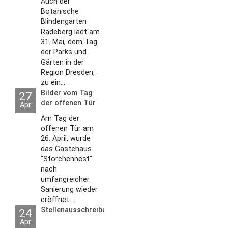
Auch der
Botanische
Blindengarten
Radeberg lädt am
31. Mai, dem Tag
der Parks und
Gärten in der
Region Dresden,
zu ein...
Bilder vom Tag
27
der offenen Tür
Apr
2026
Am Tag der
offenen Tür am
26. April, wurde
das Gästehaus
"Storchennest"
nach
umfangreicher
Sanierung wieder
eröffnet....
Stellenausschreibungen
24
Apr