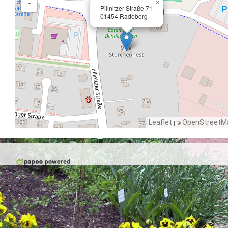
×
−
Pillnitzer Straße 71
01454 Radeberg
Leaflet
| ©
OpenStreetM