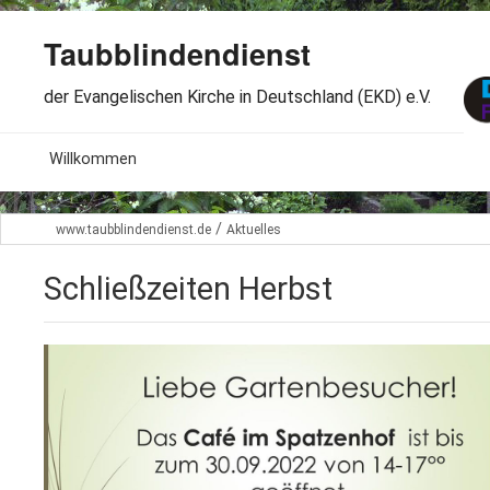
Taubblindendienst
der Evangelischen Kirche in Deutschland (EKD) e.V.
MENU
Willkommen
B
Aktuelles
/
www.taubblindendienst.de
Aktuelles
S
B
Wir über uns
T
Schließzeiten Herbst
L
B
Arbeitsbereiche
Ö
S
B
S
Spenden
G
B
F
B
Dabeisein
V
A
B
F
B
B
Kontakt