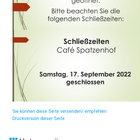
L
S
P
M
E
B
B
S
B
E
M
P
A
f
L
S
D
Sie können diese Seite versenden/ empfehlen
Druckversion dieser Seite