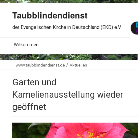
Taubblindendienst
der Evangelischen Kirche in Deutschland (EKD) e.V.
MENU
Willkommen
B
Aktuelles
/
www.taubblindendienst.de
Aktuelles
S
B
Wir über uns
T
Garten und
L
B
Arbeitsbereiche
Ö
Kamelienausstellung wieder
S
B
geöffnet
S
Spenden
G
B
F
B
Dabeisein
V
A
B
F
B
B
Kontakt