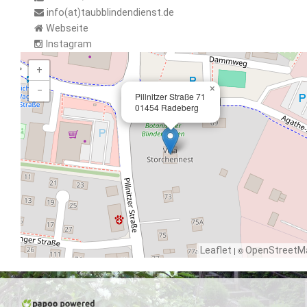
info(at)taubblindendienst.de
Webseite
Instagram
+
×
−
Pillnitzer Straße 71
01454 Radeberg
Leaflet
| ©
OpenStreetM