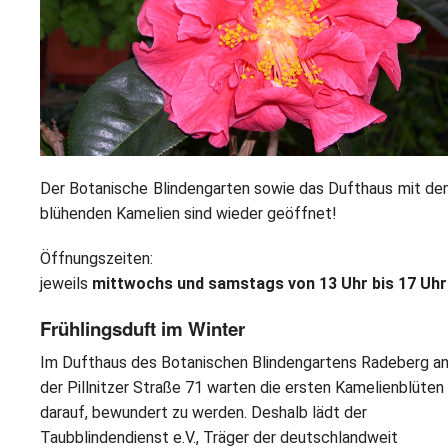
L
S
P
M
E
B
B
S
B
E
M
P
A
f
Der Botanische Blindengarten sowie das Dufthaus mit de
L
blühenden Kamelien sind wieder geöffnet!
S
Öffnungszeiten:
jeweils
mittwochs und samstags von 13 Uhr bis 17 Uhr
D
Frühlingsduft im Winter
Im Dufthaus des Botanischen Blindengartens Radeberg a
der Pillnitzer Straße 71 warten die ersten Kamelienblüten
darauf, bewundert zu werden. Deshalb lädt der
Taubblindendienst e.V., Träger der deutschlandweit