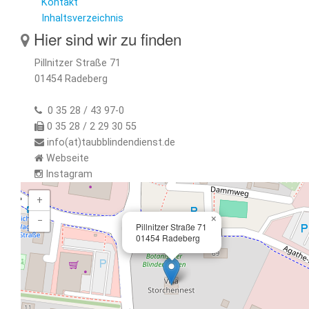
Kontakt
Inhaltsverzeichnis
Hier sind wir zu finden
Pillnitzer Straße 71
01454 Radeberg
0 35 28 / 43 97-0
0 35 28 / 2 29 30 55
info(at)taubblindendienst.de
Webseite
Instagram
+
×
−
Pillnitzer Straße 71
01454 Radeberg