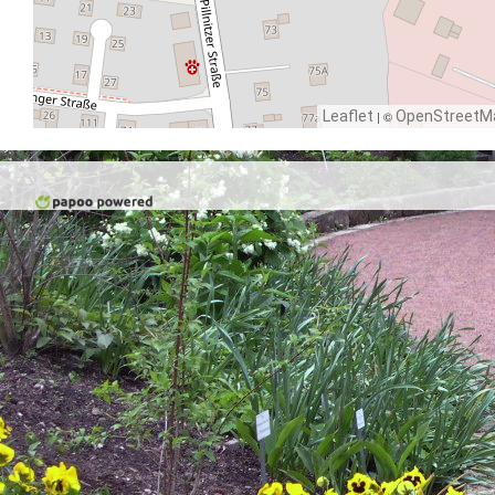
Leaflet
| ©
OpenStreetM