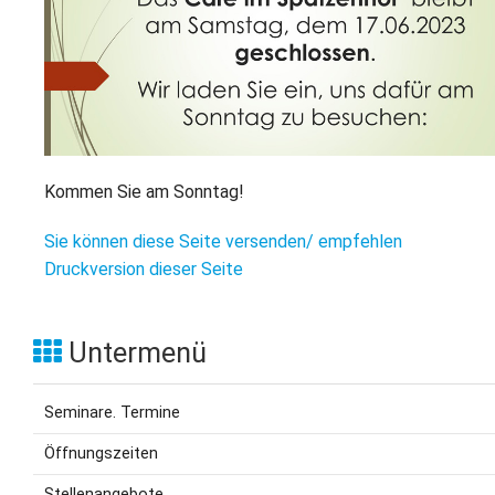
L
S
P
M
E
B
B
S
B
E
M
P
A
Kommen Sie am Sonntag!
f
L
Sie können diese Seite versenden/ empfehlen
Druckversion dieser Seite
S
D
Untermenü
Seminare. Termine
Öffnungszeiten
Stellenangebote