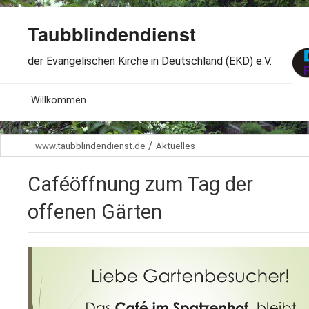
Taubblindendienst
der Evangelischen Kirche in Deutschland (EKD) e.V.
MENU
Willkommen
B
Aktuelles
/
www.taubblindendienst.de
Aktuelles
S
B
Wir über uns
T
Caféöffnung zum Tag der
L
B
Arbeitsbereiche
Ö
offenen Gärten
S
B
S
Spenden
G
B
F
B
Dabeisein
V
A
B
F
B
B
Kontakt