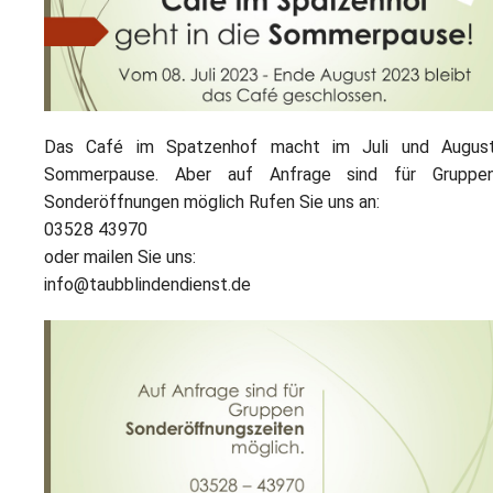
L
S
P
M
E
B
B
S
B
E
M
Das Café im Spatzenhof macht im Juli und Augus
P
Sommerpause. Aber auf Anfrage sind für Gruppe
A
f
Sonderöffnungen möglich Rufen Sie uns an:
L
03528 43970
oder mailen Sie uns:
S
info@taubblindendienst.de
D