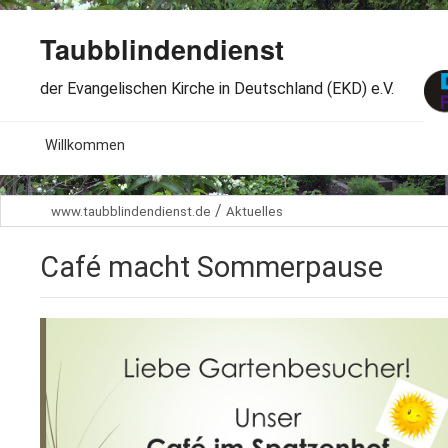
Taubblindendienst
der Evangelischen Kirche in Deutschland (EKD) e.V.
MENU
Willkommen
B
Aktuelles
/
www.taubblindendienst.de
Aktuelles
S
B
Wir über uns
T
Café macht Sommerpause
L
B
Arbeitsbereiche
Ö
S
B
S
Spenden
G
B
F
B
Dabeisein
V
A
B
F
B
B
Kontakt