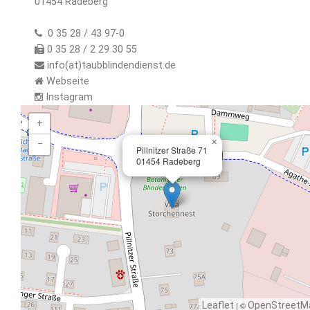
01454 Radeberg
0 35 28 / 43 97-0
0 35 28 / 2 29 30 55
info(at)taubblindendienst.de
Webseite
Instagram
+
×
−
Pillnitzer Straße 71
01454 Radeberg
Leaflet
| ©
OpenStreetM