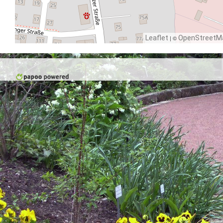
Leaflet
| ©
OpenStreetM