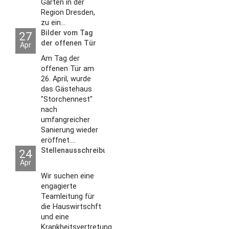
Gärten in der
Region Dresden,
zu ein...
Bilder vom Tag
27
der offenen Tür
Apr
2026
Am Tag der
offenen Tür am
26. April, wurde
das Gästehaus
"Storchennest"
nach
umfangreicher
Sanierung wieder
eröffnet....
Stellenausschreibungen
24
Apr
Wir suchen eine
engagierte
Teamleitung für
die Hauswirtschft
und eine
Krankheitsvertretung