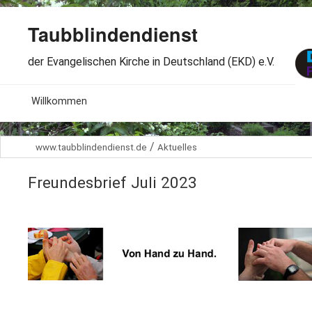
Taubblindendienst
der Evangelischen Kirche in Deutschland (EKD) e.V.
MENU
Willkommen
B
Aktuelles
/
www.taubblindendienst.de
Aktuelles
S
B
Wir über uns
T
Freundesbrief Juli 2023
L
B
Arbeitsbereiche
Ö
S
B
S
Spenden
G
B
F
B
Dabeisein
V
A
B
F
B
B
Kontakt