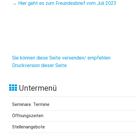
L
S
→ Hier geht es zum Freundesbrief vom Juli 2023
P
M
E
B
B
S
B
E
M
P
A
f
Sie können diese Seite versenden/ empfehlen
L
Druckversion dieser Seite
S
Untermenü
D
Seminare. Termine
Öffnungszeiten
Stellenangebote