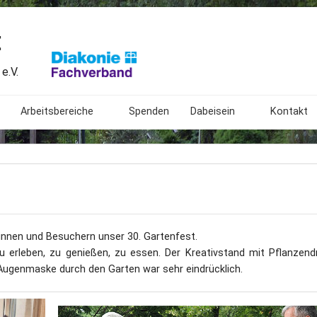
t
e.V.
Arbeitsbereiche
Spenden
Dabeisein
Kontakt
Begegnungsstätte
Freiwilliges Soziales Jahr
Mitarbeit
Beratungsstelle
Angebote
Bundesfreiwilligendienst
Spendenk
Ambulant Betreutes Wohnen
Was wir extern tun
Ehrenamtliche Mitarbeit
Impress
innen und Besuchern unser 30. Gartenfest.
ngen
Botanischer Blindengarten
Bundesweites Treffen
Geschichte
Patenschaften für taubbl
Anfahrt
zu erleben, zu genießen, zu essen. Der Kreativstand mit Pflanzend
t Augenmaske durch den Garten war sehr eindrücklich.
Das Lormalphabet
Gestaltung
Links
20. Gartenfest
Bedeutung
Sitemap