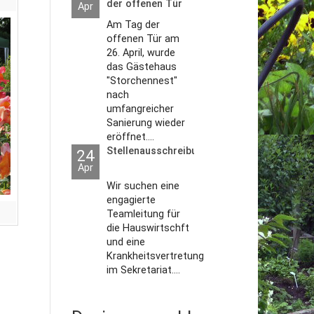
der offenen Tür
Apr
2026
Am Tag der
offenen Tür am
26. April, wurde
das Gästehaus
"Storchennest"
nach
umfangreicher
Sanierung wieder
eröffnet....
Stellenausschreibungen
24
Apr
Wir suchen eine
engagierte
Teamleitung für
die Hauswirtschft
und eine
Krankheitsvertretung
im Sekretariat....