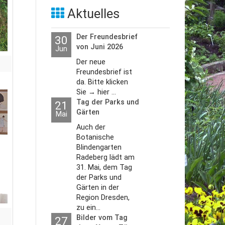
Aktuelles
Der Freundesbrief
30
von Juni 2026
Jun
Der neue
Freundesbrief ist
da. Bitte klicken
Sie → hier ...
Tag der Parks und
21
Gärten
Mai
Auch der
Botanische
Blindengarten
Radeberg lädt am
31. Mai, dem Tag
der Parks und
Gärten in der
Region Dresden,
zu ein...
Bilder vom Tag
27