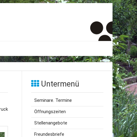
er
onto
Untermenü
um
Seminare. Termine
inde Menschen
ruck
Öffnungszeiten
Stellenangebote
Freundesbriefe