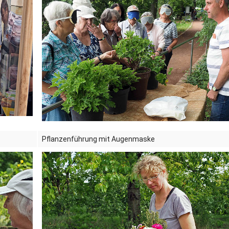
Dufthaus
Datensch
Gärtnerei
Feste und Veranstaltungen
Seminare, Termine
Ehrungen und Mitgliedschaften
Pflanzenführung mit Augenmaske
Veröffentlchungen
Basarverkauf
Öffnungszeiten
Kontakt