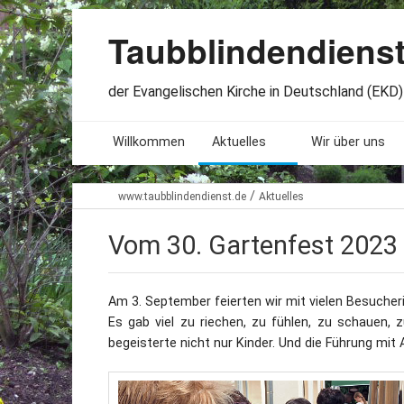
Taubblindendiens
der Evangelischen Kirche in Deutschland (EKD) 
Willkommen
Aktuelles
Wir über uns
Seminare. Termine
Leitlinien
/
www.taubblindendienst.de
Aktuelles
Öffnungszeiten
Satzung
Vom 30. Gartenfest 2023
Stellenangebote
Geschichte
Am 3. September feierten wir mit vielen Besucher
Freundesbriefe
Veröffentlichu
Es gab viel zu riechen, zu fühlen, zu schauen, 
begeisterte nicht nur Kinder. Und die Führung mi
Beteiligung
Lageplan
Presseberichte
Erinnerungen