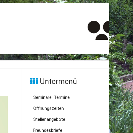
er
onto
Untermenü
um
Seminare. Termine
inde Menschen
Öffnungszeiten
Stellenangebote
Freundesbriefe