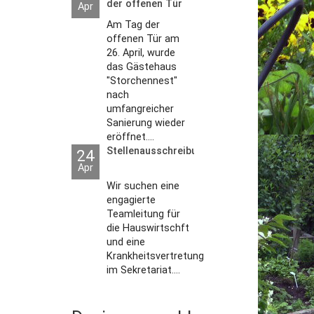
der offenen Tür
Apr
2026
Am Tag der
offenen Tür am
26. April, wurde
das Gästehaus
"Storchennest"
nach
umfangreicher
Sanierung wieder
eröffnet....
Stellenausschreibungen
24
Apr
Wir suchen eine
engagierte
Teamleitung für
die Hauswirtschft
und eine
Krankheitsvertretung
im Sekretariat....