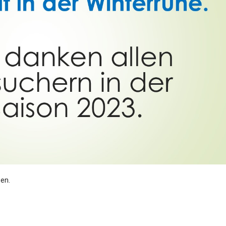
Dufthaus
Datensch
Gärtnerei
Feste und Veranstaltungen
Seminare, Termine
Ehrungen und Mitgliedschaften
Veröffentlchungen
Basarverkauf
en.
Öffnungszeiten
Kontakt