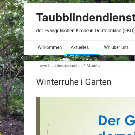
Taubblindendiens
der Evangelischen Kirche in Deutschland (EKD) 
Willkommen
Aktuelles
Wir über uns
Seminare. Termine
Leitlinien
/
www.taubblindendienst.de
Aktuelles
Öffnungszeiten
Satzung
Winterruhe i Garten
Stellenangebote
Geschichte
Freundesbriefe
Veröffentlichu
Beteiligung
Lageplan
Presseberichte
Erinnerungen