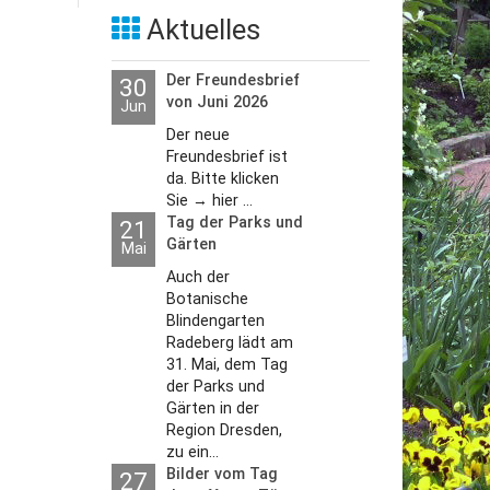
Aktuelles
Der Freundesbrief
30
von Juni 2026
Jun
Der neue
Freundesbrief ist
da. Bitte klicken
Sie → hier ...
Tag der Parks und
21
Gärten
Mai
Auch der
Botanische
Blindengarten
Radeberg lädt am
31. Mai, dem Tag
der Parks und
Gärten in der
Region Dresden,
zu ein...
Bilder vom Tag
27