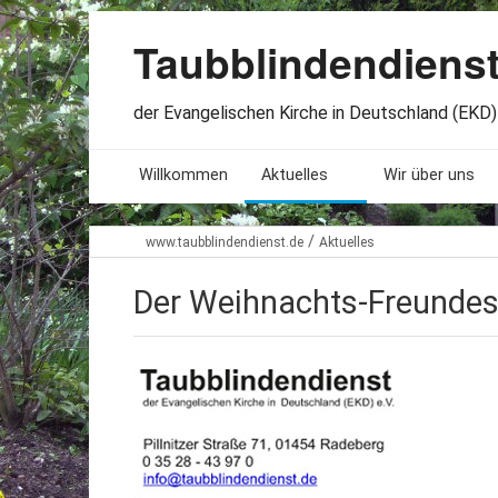
Taubblindendiens
der Evangelischen Kirche in Deutschland (EKD) 
Willkommen
Aktuelles
Wir über uns
Seminare. Termine
Leitlinien
/
www.taubblindendienst.de
Aktuelles
Öffnungszeiten
Satzung
Der Weihnachts-Freundes
Stellenangebote
Geschichte
Freundesbriefe
Veröffentlichu
Beteiligung
Lageplan
Presseberichte
Erinnerungen