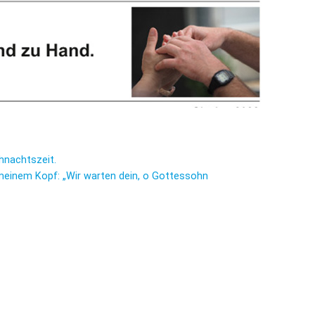
Dufthaus
Datensch
Gärtnerei
Feste und Veranstaltungen
Seminare, Termine
ihnachtszeit.
Ehrungen und Mitgliedschaften
n meinem Kopf: „Wir warten dein, o Gottessohn
Veröffentlchungen
Basarverkauf
Öffnungszeiten
Kontakt