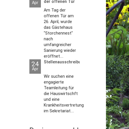
der offenen Tür
Apr
2026
Am Tag der
offenen Tür am
26. April, wurde
das Gästehaus
"Storchennest"
nach
umfangreicher
Sanierung wieder
eröffnet....
Stellenausschreibungen
24
Apr
Wir suchen eine
engagierte
Teamleitung für
die Hauswirtschft
und eine
Krankheitsvertretung
im Sekretariat....