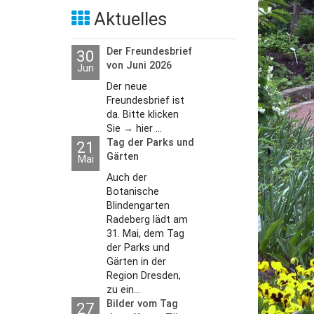
Aktuelles
Der Freundesbrief
30
von Juni 2026
Jun
Der neue
Freundesbrief ist
da. Bitte klicken
Sie → hier ...
Tag der Parks und
21
Gärten
Mai
Auch der
Botanische
Blindengarten
Radeberg lädt am
31. Mai, dem Tag
der Parks und
Gärten in der
Region Dresden,
zu ein...
Bilder vom Tag
27