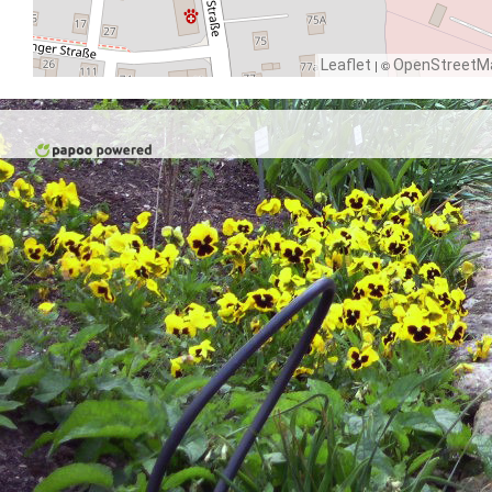
Leaflet
| ©
OpenStreetM