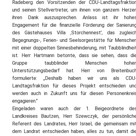
Radeberg den Vorsitzenden der CDU-Landtagsfraktio
und seinen Stellvertreter, um ihnen von ganzem Herze
ihren Dank auszusprechen. Anlass ist ihr hohe
Engagement für die finanzielle Förderung der Sanierun
des Gästehauses Villa ‚Storchennest', das zugleic
Begegnungs-, Ferien- und Seelsorgestätte für Mensche
mit einer doppelten Sinnesbehinderung, mit Taubblindhei
ist. Herr Hartmann betonte, dass sie sehen, dass di
Gruppe taubblinder Menschen hohe
Unterstützungsbedarf hat. Herr von Breitenbuc
formulierte: „Deshalb haben wir uns als CDU
Landtagsfraktion für dieses Projekt entschieden un
werden auch in Zukunft uns für diesen Personenkrei
engagieren."
Eingeladen waren auch der 1. Beigeordnete de
Landkreises Bautzen, Herr Szewczyk, der persönlich
Referent des Landrates, Herr Israel, die gemeinsam mi
dem Landrat entschieden haben, alles zu tun, damit di