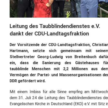
L
S
P
M
E
B
B
S
B
E
Leitung des Taubblindendienstes e.V.
M
dankt der CDU-Landtagsfraktion
P
A
f
Der Vorsitzende der CDU-Landtagsfraktion, Christia
L
Hartmann, setzte sich gemeinsam mit seine
Stellvertreter Georg-Ludwig von Breitenbuch dafü
S
ein, dass die Sanierung des Gästehauses fü
taubblinde Menschen mit 2,2 Millionen aus de
D
Vermögen der Partei- und Massenorganisationen de
DDR gefördert wird.
Mit einem Imbiss für alle Sinne empfing am Mittwoch
dem 31. Juli 24 die Leitung des Taubblindendienstes de
Evangelischen Kirche in Deutschland (EKD) e.V. mit Sitz i