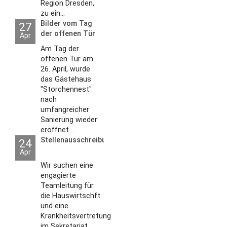
Region Dresden,
zu ein...
Bilder vom Tag
27
der offenen Tür
Apr
2026
Am Tag der
offenen Tür am
26. April, wurde
das Gästehaus
"Storchennest"
nach
umfangreicher
Sanierung wieder
eröffnet....
Stellenausschreibungen
24
Apr
Wir suchen eine
engagierte
Teamleitung für
die Hauswirtschft
und eine
Krankheitsvertretung
im Sekretariat....