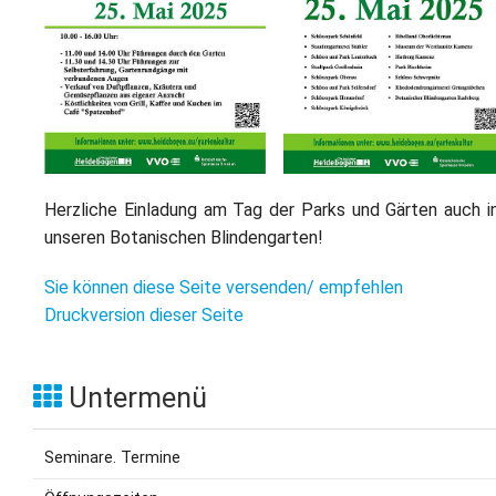
L
S
P
M
E
B
B
S
B
E
M
P
A
f
Herzliche Einladung am Tag der Parks und Gärten auch i
L
unseren Botanischen Blindengarten!
S
Sie können diese Seite versenden/ empfehlen
Druckversion dieser Seite
D
Untermenü
Seminare. Termine