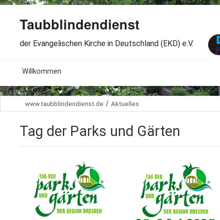
Taubblindendienst
der Evangelischen Kirche in Deutschland (EKD) e.V.
MENU
Willkommen
B
Aktuelles
/
www.taubblindendienst.de
Aktuelles
S
B
Wir über uns
T
Tag der Parks und Gärten
L
B
Arbeitsbereiche
Ö
S
B
S
Spenden
G
B
F
B
Dabeisein
V
A
B
F
B
B
Kontakt