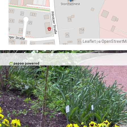
Leaflet
| ©
OpenStreetM