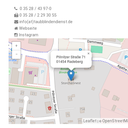
0 35 28 / 43 97-0
0 35 28 / 2 29 30 55
info(at)taubblindendienst.de
Webseite
Instagram
+
×
−
Pillnitzer Straße 71
01454 Radeberg
Leaflet
| ©
OpenStreetM