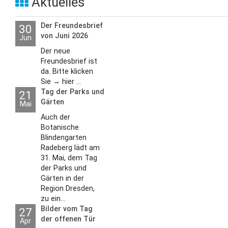
Aktuelles
L
S
P
M
E
B
Der Freundesbrief
30
B
von Juni 2026
Jun
S
B
E
Der neue
M
Freundesbrief ist
da. Bitte klicken
P
A
Sie → hier ...
f
Tag der Parks und
21
Gärten
L
Mai
Auch der
S
Botanische
Blindengarten
D
Radeberg lädt am
31. Mai, dem Tag
der Parks und
Gärten in der
Region Dresden,
zu ein...
Bilder vom Tag
27
der offenen Tür
Apr