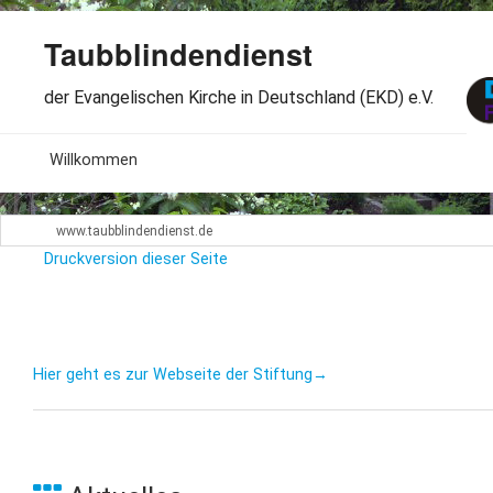
Taubblindendienst
der Evangelischen Kirche in Deutschland (EKD) e.V.
MENU
Willkommen
B
Aktuelles
www.taubblindendienst.de
S
Druckversion dieser Seite
B
Wir über uns
T
L
B
Arbeitsbereiche
Ö
S
B
S
Hier geht es zur Webseite der Stiftung→
Spenden
G
B
F
B
Dabeisein
V
A
B
F
B
B
Kontakt