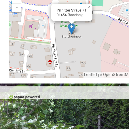
×
−
Pillnitzer Straße 71
01454 Radeberg
Leaflet
| ©
OpenStreetM