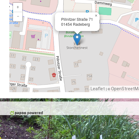
+
×
−
Pillnitzer Straße 71
01454 Radeberg
Leaflet
| ©
OpenStreetM