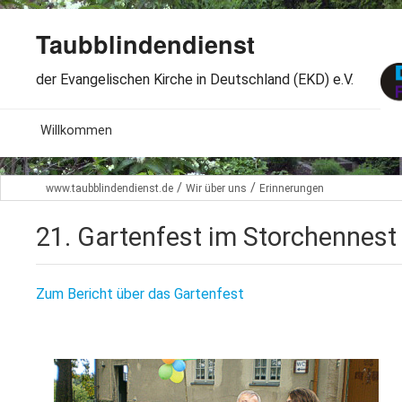
Taubblindendienst
der Evangelischen Kirche in Deutschland (EKD) e.V.
MENU
Willkommen
B
Aktuelles
/
/
www.taubblindendienst.de
Wir über uns
Erinnerungen
S
B
Wir über uns
T
21. Gartenfest im Storchennest
L
B
Arbeitsbereiche
Ö
S
Zum Bericht über das Gartenfest
B
S
Spenden
G
B
F
B
Dabeisein
V
A
B
F
B
B
Kontakt